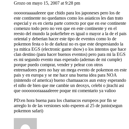
Grozo
on mayo 15, 2007 at 9:28 pm
oooooraaaaaleeee que chido para los japoneses pero los de
este continente no quedamos como los asiaticos les dan trato
especial y es en cierta parte correcto por que en ese continente
comenzo todo pero no ven que en este continente y en el
reesto del mundo la pokefiebre es igual o mayor a la de el pais
oriental y deberian hacer este tipo de eventos como lo de
pokemon festa o lo de darkrai no es que este despresiando la
ya mitica EGS (electronic game show) o los intentos que hace
clan destino (para hacer buenos eventos) pero para mi la EGS
es mi segundo evento mas esperado (ademas de mi cumple)
porque puedo comprar, vender y pelear con otros
entrenadores pero no hay un mega evento de pokemon en este
pais y en europa y se me hace una buena idea para NOA
(nintendo of america) bueno chamaaacos aun estoy esperando
el niño de bien que me cambie un deoxys, celebi o jirachi asi
que oooooooraaaaaleeee poque mi comentario ya valioo
PD:en hora buena para los chamacos europeos por fin se
arreglo lo de las versiones solo esperen al 25 de junio(segun
pokemon safari)