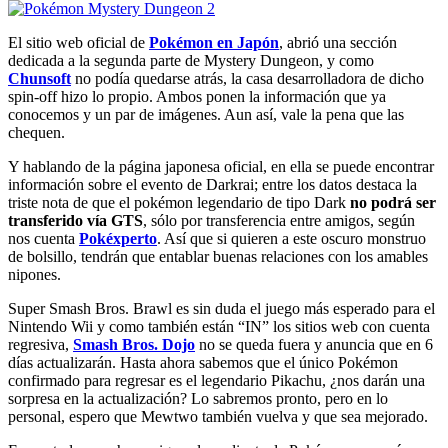
El sitio web oficial de
Pokémon en Japón
, abrió una sección
dedicada a la segunda parte de Mystery Dungeon, y como
Chunsoft
no podía quedarse atrás, la casa desarrolladora de dicho
spin-off hizo lo propio. Ambos ponen la información que ya
conocemos y un par de imágenes. Aun así, vale la pena que las
chequen.
Y hablando de la página japonesa oficial, en ella se puede encontrar
información sobre el evento de Darkrai; entre los datos destaca la
triste nota de que el pokémon legendario de tipo Dark
no podrá ser
transferido vía GTS
, sólo por transferencia entre amigos, según
nos cuenta
Pokéxperto
. Así que si quieren a este oscuro monstruo
de bolsillo, tendrán que entablar buenas relaciones con los amables
nipones.
Super Smash Bros. Brawl es sin duda el juego más esperado para el
Nintendo Wii y como también están “IN” los sitios web con cuenta
regresiva,
Smash Bros. Dojo
no se queda fuera y anuncia que en 6
días actualizarán. Hasta ahora sabemos que el único Pokémon
confirmado para regresar es el legendario Pikachu, ¿nos darán una
sorpresa en la actualización? Lo sabremos pronto, pero en lo
personal, espero que Mewtwo también vuelva y que sea mejorado.