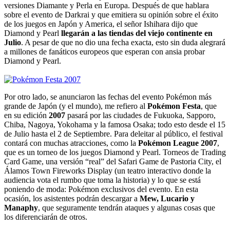
versiones Diamante y Perla en Europa. Después de que hablara
sobre el evento de Darkrai y que emitiera su opinión sobre el éxito
de los juegos en Japón y America, el señor Ishihara dijo que
Diamond y Pearl
llegarán a las tiendas del viejo continente en
Julio
. A pesar de que no dio una fecha exacta, esto sin duda alegrará
a millones de fanáticos europeos que esperan con ansia probar
Diamond y Pearl.
Por otro lado, se anunciaron las fechas del evento Pokémon más
grande de Japón (y el mundo), me refiero al
Pokémon Festa
, que
en su edición
2007
pasará por las ciudades de Fukuoka, Sapporo,
Chiba, Nagoya, Yokohama y la famosa Osaka; todo esto desde el 15
de Julio hasta el 2 de Septiembre. Para deleitar al público, el festival
contará con muchas atracciones, como la
Pokémon League 2007
,
que es un torneo de los juegos Diamond y Pearl. Torneos de Trading
Card Game, una versión “real” del Safari Game de Pastoria City, el
Álamos Town Fireworks Display (un teatro interactivo donde la
audiencia vota el rumbo que toma la historia) y lo que se está
poniendo de moda: Pokémon exclusivos del evento. En esta
ocasión, los asistentes podrán descargar a
Mew, Lucario y
Manaphy
, que seguramente tendrán ataques y algunas cosas que
los diferenciarán de otros.