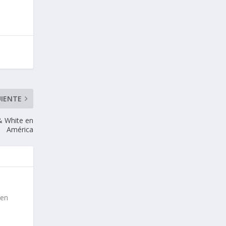
UIENTE
& White en
América
 en