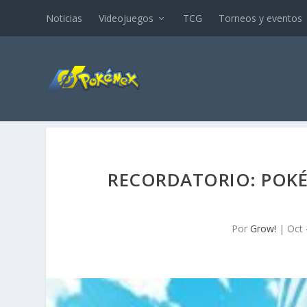
Noticias
Videojuegos
TCG
Torneos y eventos
RECORDATORIO: POK
Por
Grow!
|
Oct 