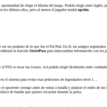
oportunidad de elegir el idioma del juego. Podrás elegir entre inglés, j
n los últimos años, pero al menos el jugador tendrá
opción
.
ce ser un sustituto de lo que fue el Pal Pad. En él, tus amigos registra
tilizará la función
StreetPass
para intercambiar información con los j
el PSS es tocar sus iconos. Así podrás elegir fácilmente entre combatir
n el sistema para evitar esas peticiones de legendarios nivel 1…
a el oponente consigo antes de entrar a batalla y planear el orden de tu
música de batalla que quieres escuchar durante la pelea.