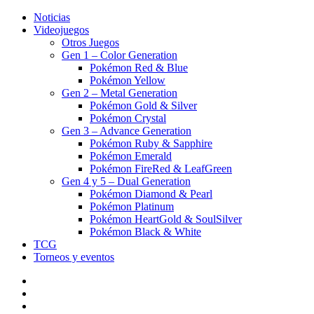
Noticias
Videojuegos
Otros Juegos
Gen 1 – Color Generation
Pokémon Red & Blue
Pokémon Yellow
Gen 2 – Metal Generation
Pokémon Gold & Silver
Pokémon Crystal
Gen 3 – Advance Generation
Pokémon Ruby & Sapphire
Pokémon Emerald
Pokémon FireRed & LeafGreen
Gen 4 y 5 – Dual Generation
Pokémon Diamond & Pearl
Pokémon Platinum
Pokémon HeartGold & SoulSilver
Pokémon Black & White
TCG
Torneos y eventos