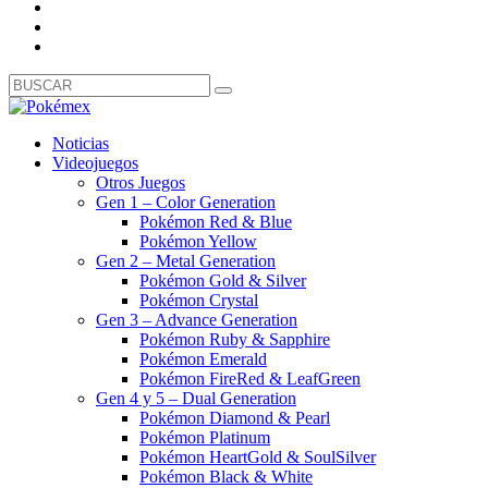
Noticias
Videojuegos
Otros Juegos
Gen 1 – Color Generation
Pokémon Red & Blue
Pokémon Yellow
Gen 2 – Metal Generation
Pokémon Gold & Silver
Pokémon Crystal
Gen 3 – Advance Generation
Pokémon Ruby & Sapphire
Pokémon Emerald
Pokémon FireRed & LeafGreen
Gen 4 y 5 – Dual Generation
Pokémon Diamond & Pearl
Pokémon Platinum
Pokémon HeartGold & SoulSilver
Pokémon Black & White