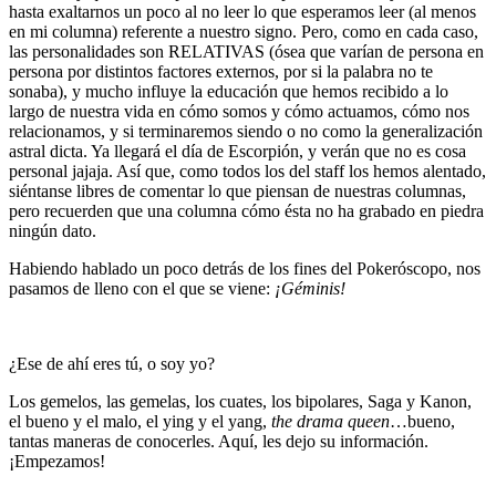
hasta exaltarnos un poco al no leer lo que esperamos leer (al menos
en mi columna) referente a nuestro signo. Pero, como en cada caso,
las personalidades son RELATIVAS (ósea que varían de persona en
persona por distintos factores externos, por si la palabra no te
sonaba), y mucho influye la educación que hemos recibido a lo
largo de nuestra vida en cómo somos y cómo actuamos, cómo nos
relacionamos, y si terminaremos siendo o no como la generalización
astral dicta. Ya llegará el día de Escorpión, y verán que no es cosa
personal jajaja. Así que, como todos los del staff los hemos alentado,
siéntanse libres de comentar lo que piensan de nuestras columnas,
pero recuerden que una columna cómo ésta no ha grabado en piedra
ningún dato.
Habiendo hablado un poco detrás de los fines del Pokeróscopo, nos
pasamos de lleno con el que se viene:
¡Géminis!
¿Ese de ahí eres tú, o soy yo?
Los gemelos, las gemelas, los cuates, los bipolares, Saga y Kanon,
el bueno y el malo, el ying y el yang,
the drama queen
…bueno,
tantas maneras de conocerles. Aquí, les dejo su información.
¡Empezamos!