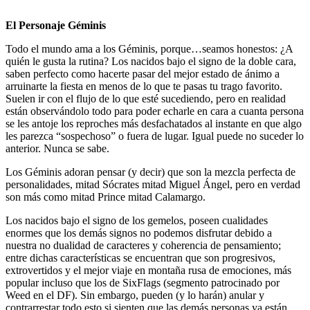
El Personaje Géminis
Todo el mundo ama a los Géminis, porque…seamos honestos: ¿A
quién le gusta la rutina? Los nacidos bajo el signo de la doble cara,
saben perfecto como hacerte pasar del mejor estado de ánimo a
arruinarte la fiesta en menos de lo que te pasas tu trago favorito.
Suelen ir con el flujo de lo que esté sucediendo, pero en realidad
están observándolo todo para poder echarle en cara a cuanta persona
se les antoje los reproches más desfachatados al instante en que algo
les parezca “sospechoso” o fuera de lugar. Igual puede no suceder lo
anterior. Nunca se sabe.
Los Géminis adoran pensar (y decir) que son la mezcla perfecta de
personalidades, mitad Sócrates mitad Miguel Ángel, pero en verdad
son más como mitad Prince mitad Calamargo.
Los nacidos bajo el signo de los gemelos, poseen cualidades
enormes que los demás signos no podemos disfrutar debido a
nuestra no dualidad de caracteres y coherencia de pensamiento;
entre dichas características se encuentran que son progresivos,
extrovertidos y el mejor viaje en montaña rusa de emociones, más
popular incluso que los de SixFlags (segmento patrocinado por
Weed en el DF). Sin embargo, pueden (y lo harán) anular y
contrarrestar todo esto si sienten que las demás personas ya están