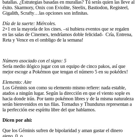
batallas. ¿Estrategias basadas en murallas? Tú serás quien las lleve al
éxito. Skarmory, Onix con Eviolite, Steelix, Bastiodon, Registeel,
Gigalith, Scrafty…las opciones son infinitas.
Día de la suerte:
Miércoles.
2×1 en la mayoría de los cines. –si hubiera eventos que se regalen
en las salas de Cinemex, tendríamos doble felicidad- Cría, Entrena,
Reta y Vence en el ombligo de la semana!
Número asociado con el signo: 5
Sería medio ilógico jugar con un equipo de cinco pakos, así que
mejor escoge a Pokémon que tengan el número 5 en su pokédex!
Elemento: Aire
Los Géminis son como su elemento mismo refiere: nada estable,
atados a ningún lugar. Según la dirección en que el viento sople es
hacia donde irán. Por tanto pokémon libres y de la misma naturaleza
serán bienvenidos en tus filas. Tornadus y Thundurus representan a
la perfección ese espíritu libre del que hablamos.
Dicen por ahí:
Que los Géminis sufren de bipolaridad y aman gastar el dinero
ajeno. 0_o