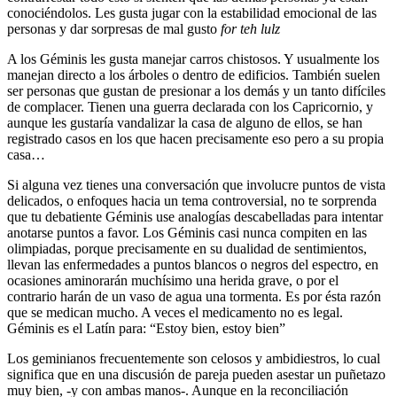
conociéndolos. Les gusta jugar con la estabilidad emocional de las
personas y dar sorpresas de mal gusto
for teh lulz
A los Géminis les gusta manejar carros chistosos. Y usualmente los
manejan directo a los árboles o dentro de edificios. También suelen
ser personas que gustan de presionar a los demás y un tanto difíciles
de complacer. Tienen una guerra declarada con los Capricornio, y
aunque les gustaría vandalizar la casa de alguno de ellos, se han
registrado casos en los que hacen precisamente eso pero a su propia
casa…
Si alguna vez tienes una conversación que involucre puntos de vista
delicados, o enfoques hacia un tema controversial, no te sorprenda
que tu debatiente Géminis use analogías descabelladas para intentar
anotarse puntos a favor. Los Géminis casi nunca compiten en las
olimpiadas, porque precisamente en su dualidad de sentimientos,
llevan las enfermedades a puntos blancos o negros del espectro, en
ocasiones aminorarán muchísimo una herida grave, o por el
contrario harán de un vaso de agua una tormenta. Es por ésta razón
que se medican mucho. A veces el medicamento no es legal.
Géminis es el Latín para: “Estoy bien, estoy bien”
Los geminianos frecuentemente son celosos y ambidiestros, lo cual
significa que en una discusión de pareja pueden asestar un puñetazo
muy bien, -y con ambas manos-. Aunque en la reconciliación