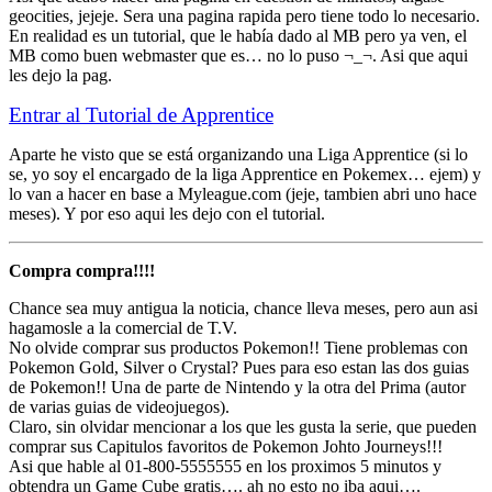
geocities, jejeje. Sera una pagina rapida pero tiene todo lo necesario.
En realidad es un tutorial, que le había dado al MB pero ya ven, el
MB como buen webmaster que es… no lo puso ¬_¬. Asi que aqui
les dejo la pag.
Entrar al Tutorial de Apprentice
Aparte he visto que se está organizando una Liga Apprentice (si lo
se, yo soy el encargado de la liga Apprentice en Pokemex… ejem) y
lo van a hacer en base a Myleague.com (jeje, tambien abri uno hace
meses). Y por eso aqui les dejo con el tutorial.
Compra compra!!!!
Chance sea muy antigua la noticia, chance lleva meses, pero aun asi
hagamosle a la comercial de T.V.
No olvide comprar sus productos Pokemon!! Tiene problemas con
Pokemon Gold, Silver o Crystal? Pues para eso estan las dos guias
de Pokemon!! Una de parte de Nintendo y la otra del Prima (autor
de varias guias de videojuegos).
Claro, sin olvidar mencionar a los que les gusta la serie, que pueden
comprar sus Capitulos favoritos de Pokemon Johto Journeys!!!
Asi que hable al 01-800-5555555 en los proximos 5 minutos y
obtendra un Game Cube gratis…. ah no esto no iba aqui….