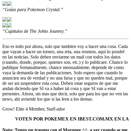
“Guías para Pokemon Crystal.”
“Capitulos de The Johto Jounrey.”
Eso es todo por ahora, solo que tambien voy a hacer una cosa. Cada
que vayan a hacer un torneo, una reta, una reunion, aqui lo pondré
en las noticias. Solo deben enviarme un mail con todos los datos
(cuando, donde, porque, quienes son, etc.) y lo publicare. Chance lo
publique Semanalmente, chance mensualmente, depende de como
vaya la demanda de las publicaciones. Solo espero que cuando lo
anuncien sea de verdad y no una farsa y que no queden mal, porque
de ser asi suspendere esta cosa. Deben estar seguros de que me
andan diciendo que SI va a haber tal cosa y que SI van a estar
presentes. Ahora, sin mas que decir, solo que para los que no ven las
news, ahi avisenle los que si las leen a los demas.
Grow! Elite 4 Member, Staff-ador
VOTEN POR POKEMEX EN IBEST.COM.MX EN LAS CA
Nota: Tengo un trauma con el Marquee ^^, a ver cuando se me