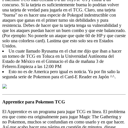
concurso. Si la tarjeta es suficientemente buena lo podrian volver
una tarjeta de verdad para jugarla en el TCG. Claro, una tarjeta
“buena” no es hacer una especie de Pokegod indestructible con
ataques que ganas en el primer turno sin debilidades y pura
resistencia. Debes de hacer que tu tarjeta tenga su vulnerabilidad y
que los ataques puedan hacer un buen combo y que este balanceado.
(Por ejemplo: No ponerle un ataque que quite 60 de HP y que cueste
solo una colorless card). Lastima que esto solo sea en Estados
Unidos.
Un cuate llamado Ryusama en el chat me dijo que iban a hacer
un torneo de TCG en Toluca en la Universidad Autónoma del
Estado de México en el Gimnacio el dia de mañana 3 de
Febrero.Empieza a las 12:00 PM
Esto no es de America pero igual es noticia. Ya por fin salio la
segunda serie de Pokemon para el Card-E Reader en Japón ^^.
Apprentice para Pokemon TCG
El Apprentice es un programa para jugar TCG en linea. El problema
era que como era originalmente para jugar Magic The Gathering y
no Pokemon, muchos se confundian en como usarlo y en que hacer.
Así que acabo hacer una página en cuestión de minutos, digase