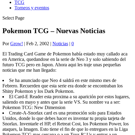
TCG
Torneos y eventos
Select Page
Pokemon TCG – Nuevas Noticias
Por
Grow!
|
Feb 2, 2002
|
Noticias
|
0
El Trading Card Game de Pokemon había estado muy callado aca
en America, quedandose en la serie de Neo 3 y solo sabiendo del
futuro TCG pero en Japon. Ahora aqui les traje unas pequeñas
noticias que me han llegado:
Se ha anunciado que Neo 4 saldrá en este mismo mes de
Febrero. Recuerden que esta serie era donde se encontraban los
Shiny Pokemon y los Dark Pokemon.
El Card-E Reader esta proxima a su aparición por estos lugares,
saliendo en mayo y antes que la serie VS. Su nombre va a ser:
Pokemon TCG: New Dimension
Create-A-Snorlax card es una promoción solo para Estados
Unidos, donde lo que debes hacer es inventar tu propia tarjeta de
Snorlax. Inventarle el HP, el Retreat Cost, los Pokemon Power, los
ataques, la Imagen. Esto tiene el fin de que lo entregues en la Liga
Pokemon TCG mas cercana o a un Toys R’ Us y entrar a un