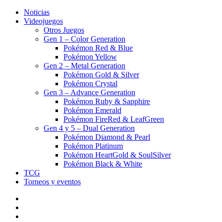
Noticias
Videojuegos
Otros Juegos
Gen 1 – Color Generation
Pokémon Red & Blue
Pokémon Yellow
Gen 2 – Metal Generation
Pokémon Gold & Silver
Pokémon Crystal
Gen 3 – Advance Generation
Pokémon Ruby & Sapphire
Pokémon Emerald
Pokémon FireRed & LeafGreen
Gen 4 y 5 – Dual Generation
Pokémon Diamond & Pearl
Pokémon Platinum
Pokémon HeartGold & SoulSilver
Pokémon Black & White
TCG
Torneos y eventos