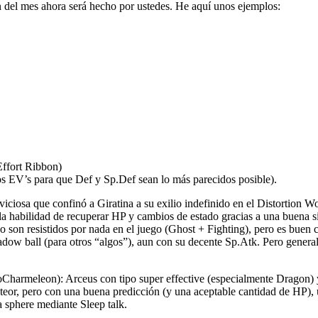
n del mes ahora será hecho por ustedes. He aquí unos ejemplos:
Effort Ribbon)
los EV’s para que Def y Sp.Def sean lo más parecidos posible).
iosa que confinó a Giratina a su exilio indefinido en el Distortion Wor
la habilidad de recuperar HP y cambios de estado gracias a una buena si
o son resistidos por nada en el juego (Ghost + Fighting), pero es buen
dow ball (para otros “algos”), aun con su decente Sp.Atk. Pero generalm
oCharmeleon): Arceus con tipo super effective (especialmente Dragon)
eteor, pero con una buena predicción (y una aceptable cantidad de HP),
a sphere mediante Sleep talk.