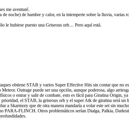
ues me aventuré.
a de noche) de hambre y calor, en la intemperie sobre la lluvia, varias
sólo le hubiese puesto una Griseous orb… Pero aquí está.
 obtiene STAB y varios Super Effective Hits sin contar que no es p
eteor. Outrage puede ser una opción, aunque poderosa, algo arriesgad
sicos o entrar y salir de combate, esto es fácil para Giratina Origin, y
prioridad, el STAB, la griseous orb y el super Atk de giratina será un
añar a Skarmory que de otra manera mandaría a volar este set sin mucho
imo PARA-FLINCH. Otros problemáticos serían Dialga, Palkia, Darkrai, 
 profundidades.