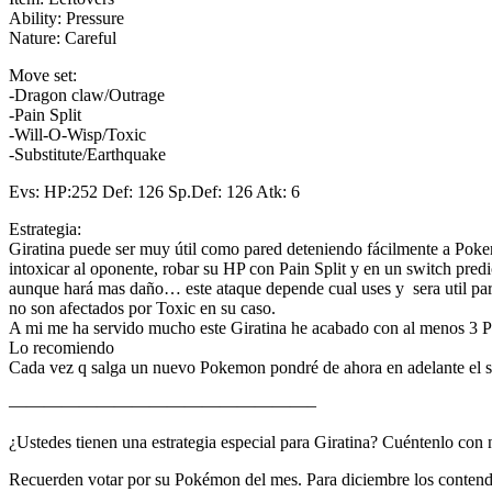
Ability: Pressure
Nature: Careful
Move set:
-Dragon claw/Outrage
-Pain Split
-Will-O-Wisp/Toxic
-Substitute/Earthquake
Evs: HP:252 Def: 126 Sp.Def: 126 Atk: 6
Estrategia:
Giratina puede ser muy útil como pared deteniendo fácilmente a Pok
intoxicar al oponente, robar su HP con Pain Split y en un switch pred
aunque hará mas daño… este ataque depende cual uses y sera util para 
no son afectados por Toxic en su caso.
A mi me ha servido mucho este Giratina he acabado con al menos 3 
Lo recomiendo
Cada vez q salga un nuevo Pokemon pondré de ahora en adelante el 
—————————————————–
¿Ustedes tienen una estrategia especial para Giratina? Cuéntenlo con 
Recuerden votar por su Pokémon del mes. Para diciembre los contendi