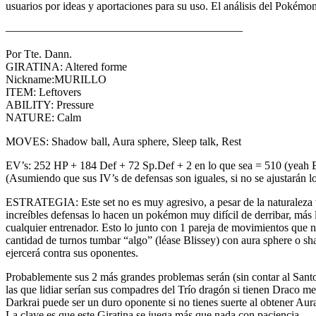
usuarios por ideas y aportaciones para su uso. El análisis del Pokémo
—————————————————————
Por Tte. Dann.
GIRATINA: Altered forme
Nickname:MURILLO
ITEM: Leftovers
ABILITY: Pressure
NATURE: Calm
MOVES: Shadow ball, Aura sphere, Sleep talk, Rest
EV’s: 252 HP + 184 Def + 72 Sp.Def + 2 en lo que sea = 510 (yeah 
(Asumiendo que sus IV’s de defensas son iguales, si no se ajustarán 
ESTRATEGIA: Este set no es muy agresivo, a pesar de la naturaleza vic
increíbles defensas lo hacen un pokémon muy difícil de derribar, más 
cualquier entrenador. Esto lo junto con 1 pareja de movimientos que n
cantidad de turnos tumbar “algo” (léase Blissey) con aura sphere o sha
ejercerá contra sus oponentes.
Probablemente sus 2 más grandes problemas serán (sin contar al Sant
las que lidiar serían sus compadres del Trío dragón si tienen Draco m
Darkrai puede ser un duro oponente si no tienes suerte al obtener Aur
La clave es que este Giratina se juega más que nada con paciencia.