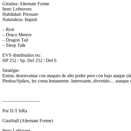
Giratina: Alternate Forme
Item: Lefttovers
Habilidad: Pressure
Naturaleza: Impish
– Rest
– Draco Meteor
– Dragon Tail
– Sleep Talk
EVS distribuidos en:
HP 252 / Sp. Def 252 / Def 6
Stratégie:
Entrar, desenvainar con ataques de alto poder pero con bajo ataque (
Piedras/Spikes, les coma lentamente. Interesante, divertido… aunque 
————————
Por D.T IsRa
GiraStall (Alternate Forme)
Item: Leftovers