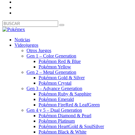
Noticias
Videojuegos
Otros Juegos
Gen 1 – Color Generation
Pokémon Red & Blue
Pokémon Yellow
Gen 2 – Metal Generation
Pokémon Gold & Silver
Pokémon Crystal
Gen 3 – Advance Generation
Pokémon Ruby & Sapphire
Pokémon Emerald
Pokémon FireRed & LeafGreen
Gen 4 y 5 – Dual Generation
Pokémon Diamond & Pearl
Pokémon Platinum
Pokémon HeartGold & SoulSilver
Pokémon Black & White