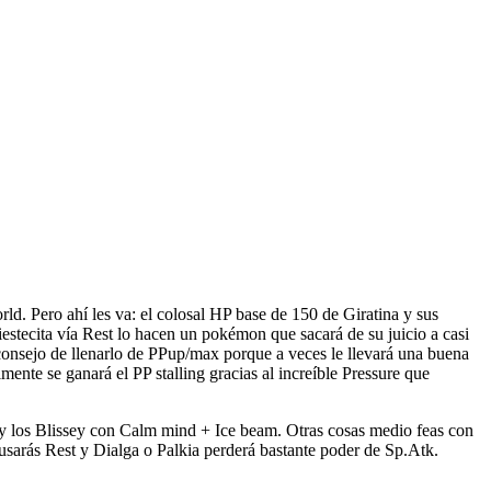
ld. Pero ahí les va: el colosal HP base de 150 de Giratina y sus
estecita vía Rest lo hacen un pokémon que sacará de su juicio a casi
 consejo de llenarlo de PPup/max porque a veces le llevará una buena
ente se ganará el PP stalling gracias al increíble Pressure que
 y los Blissey con Calm mind + Ice beam. Otras cosas medio feas con
 usarás Rest y Dialga o Palkia perderá bastante poder de Sp.Atk.