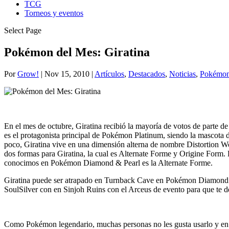
TCG
Torneos y eventos
Select Page
Pokémon del Mes: Giratina
Por
Grow!
|
Nov 15, 2010
|
Artículos
,
Destacados
,
Noticias
,
Pokémon
En el mes de octubre, Giratina recibió la mayoría de votos de parte 
es el protagonista principal de Pokémon Platinum, siendo la mascota 
poco, Giratina vive en una dimensión alterna de nombre Distortion Wo
dos formas para Giratina, la cual es Alternate Forme y Origine Form. E
conocimos en Pokémon Diamond & Pearl es la Alternate Forme.
Giratina puede ser atrapado en Turnback Cave en Pokémon Diamond o 
SoulSilver con en Sinjoh Ruins con el Arceus de evento para que te de 
Como Pokémon legendario, muchas personas no les gusta usarlo y en t