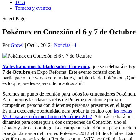
TCG
Torneos y eventos
Select Page
Pokémex en Conexión el 6 y 7 de Octubre
Por
Grow!
|
Oct 1, 2012
|
Noticias
|
4
Ya les habíamos hablado sobre Conexión,
que se celebrará el
6 y
7 de Octubre
en Expo Reforma. Este evento contará con la
participacion de varias comunidades, incluida la de Pokémex. ¿Que
es lo que puedes esperar de nosotros ahí?
Seremos un punto de reunión para todos los entrenadores Pokémon.
Ahí haremos las clásicas retas de Pokémex en donde podrán
competir en persona con diferentes personas presentes en el lugar.
Es una excelente oportunidad para probar tu equipo con
las reglas
VGC para el próximo Torneo Pokémex 2012
. Además se hará una
dinámica para conseguir a dos campeones de Conexión, uno el
sábado y otro el domingo. Los campeones tendrán un pase directo a
la segunda ronda del Torneo Pokémex 2012 el 14 de Octubre. Esto
significa que se les da la Ronda 1 con un WIN por default, lo cual