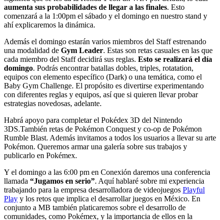
aumenta sus probabilidades de llegar a las finales
. Esto
comenzará a la 1:00pm el sábado y el domingo en nuestro stand y
ahí explicaremos la dinámica.
Además el domingo estarán varios miembros del Staff estrenando
una modalidad de
Gym Leader
. Estas son retas casuales en las que
cada miembro del Staff decidirá sus reglas.
Esto se realizará el día
domingo
. Podrás encontrar batallas dobles, triples, rotatation,
equipos con elemento específico (Dark) o una temática, como el
Baby Gym Challenge. El propósito es divertirse experimentando
con diferentes reglas y equipos, así que si quieren llevar probar
estrategias novedosas, adelante.
Habrá apoyo para completar el Pokédex 3D del Nintendo
3DS.También retas de Pokémon Conquest y co-op de Pokémon
Rumble Blast. Además invitamos a todos los usuarios a llevar su arte
Pokémon. Queremos armar una galería sobre sus trabajos y
publicarlo en Pokémex.
Y el domingo a las 6:00 pm en Conexión daremos una conferencia
llamada
“Jugamos en serio”
. Aquí hablaré sobre mi experiencia
trabajando para la empresa desarrolladora de videojuegos
Playful
Play
y los retos que implica el desarrollar juegos en México. En
conjunto a MB también platicaremos sobre el desarrollo de
comunidades, como Pokémex, y la importancia de ellos en la