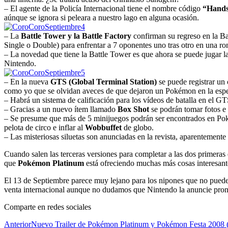
– El agente de la Policía Internacional tiene el nombre código
“Hands
aúnque se ignora si peleara a nuestro lago en alguna ocasión.
– La
Battle Tower y la Battle Factory
confirman su regreso en la Bat
Single o Double) para enfrentar a 7 oponentes uno tras otro en una 
– La novedad que tiene la Battle Tower es que ahora se puede jugar la
Nintendo.
– En la nueva
GTS (Global Terminal Station)
se puede registrar un 
como yo que se olvidan aveces de que dejaron un Pokémon en la espe
– Habrá un sistema de calificación para los vídeos de batalla en el 
– Gracias a un nuevo ítem llamado
Box Shot
se podrán tomar fotos e 
– Se presume que más de 5 minijuegos podrán ser encontrados en Po
pelota de circo e inflar al
Wobbuffet
de globo.
– Las misteriosas siluetas son anunciadas en la revista, aparenteme
Cuando salen las terceras versiones para completar a las dos primeras
que
Pokémon Platinum
está ofreciendo muchas más cosas interesante
El 13 de Septiembre parece muy lejano para los nipones que no pueden
venta internacional aunque no dudamos que Nintendo la anuncie pron
Comparte en redes sociales
Anterior
Nuevo Trailer de Pokémon Platinum y Pokémon Festa 2008 (