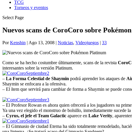
TCG
Torneos y eventos
Select Page
Nuevos scans de CoroCoro sobre Pokémon
Por
Kenshin
|
Ago 13, 2008
|
Noticias
,
Videojuegos
|
33
Como se ha hecho costumbre últimamente, scans de la revista
CoroC
interesantes sobre la versión Platinum.
–
La Forma Celestial de Shaymin
podrá aprender los ataques de
Ai
Shaymin se enfocara a la ofensiva.
– El ítem que servirá para cambiar de forma a Shaymin se puede con
– El Profesor Rowan es ahora quien ofrecerá a los jugadores su prim
Ya una vez elegido el monstruo de bolsillo, inmediatamente sucede la p
–
Cyrus, el jefe el Team Galactic
aparece en
Lake Verity
, aparente
– El Gimnasio de ciudad Eterna ha sido totalmente remodelado, hacién
una linterna. ¿Se tratará acaso del Gimnasio Sandgem?