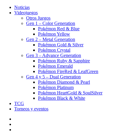
Noticias
Videojuegos
Otros Juegos
Gen 1 – Color Generation
Pokémon Red & Blue
Pokémon Yellow
Gen 2 – Metal Generation
Pokémon Gold & Silver
Pokémon Crystal
Gen 3 – Advance Generation
Pokémon Ruby & Sapphire
Pokémon Emerald
Pokémon FireRed & LeafGreen
Gen 4 y 5 – Dual Generation
Pokémon Diamond & Pearl
Pokémon Platinum
Pokémon HeartGold & SoulSilver
Pokémon Black & White
TCG
Torneos y eventos