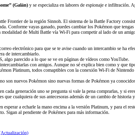
ome” (Galán)
y se especializa en labores de espionaje e infiltración.
tle Frontier de la región Sinnoh. El sistema de la Battle Factory consi
ronda. Conforme vayas ganado, puedes cambiar los Pokémon que tengas p
 modalidad de Multi Battle vía Wi-Fi para competir al lado de un amigo
correo electrónico para que se te avise cuando un intercambio se ha efe
ra de intercambiarlo.
GTS, algo parecido a lo que se ve en páginas de vídeos como YouTube.
intercambiarlas con amigos. Aunque no sé explica bien como y que tipo
kémon Platinum, todos comaptibles con la conexión Wi-Fi de Nintendo 
nte no son nuevos Pokémon sino nuevas formas de Pokémon ya conocidos.
 en cada generación uno se pregunta si vale la pena comprarlas, y si er
s que cualquiera de sus antecesoras además de un cambio de historia y
 esperar a echarle la mano encima a la versión Platinum, y para el res
to. Sigan al pendiente de Pokémex para más información.
Actualización)