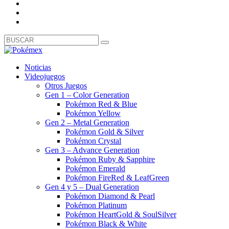
Noticias
Videojuegos
Otros Juegos
Gen 1 – Color Generation
Pokémon Red & Blue
Pokémon Yellow
Gen 2 – Metal Generation
Pokémon Gold & Silver
Pokémon Crystal
Gen 3 – Advance Generation
Pokémon Ruby & Sapphire
Pokémon Emerald
Pokémon FireRed & LeafGreen
Gen 4 y 5 – Dual Generation
Pokémon Diamond & Pearl
Pokémon Platinum
Pokémon HeartGold & SoulSilver
Pokémon Black & White