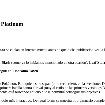
 Platinum
oro
se cuelan en Internet mucho antes de que dicha publicación vea la l
r Slash
(como ya lo habíamos mencionado en otra ocasión),
Leaf Sto
seguir en
Floaroma Town
.
er Pokémon. Para quienes no sepan (o no recuerden), en las versiones 
rimera batalla contra el rival (muy al estilo de las primeras versiones 
mente está buscando aquello que le permitirá conseguir sus objetivos.
dolo más interactivo. De igual forma se muestra otro gimnasio complet