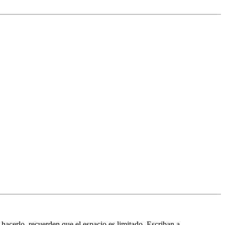
hacerlo, recuerden que el espacio es limitado. Escriban a