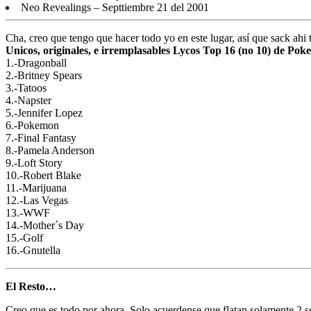
Neo Revealings – Septtiembre 21 del 2001
Cha, creo que tengo que hacer todo yo en este lugar, así que sack ahi 
Unicos, originales, e irremplasables Lycos Top 16 (no 10) de Poke
1.-Dragonball
2.-Britney Spears
3.-Tatoos
4.-Napster
5.-Jennifer Lopez
6.-Pokemon
7.-Final Fantasy
8.-Pamela Anderson
9.-Loft Story
10.-Robert Blake
11.-Marijuana
12.-Las Vegas
13.-WWF
14.-Mother´s Day
15.-Golf
16.-Gnutella
El Resto…
Creo que es todo por ahora. Solo acuerdense que flatan solamente 2 s