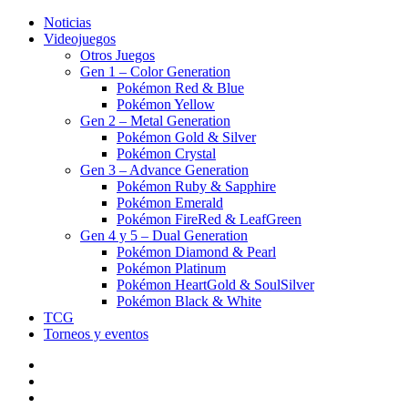
Noticias
Videojuegos
Otros Juegos
Gen 1 – Color Generation
Pokémon Red & Blue
Pokémon Yellow
Gen 2 – Metal Generation
Pokémon Gold & Silver
Pokémon Crystal
Gen 3 – Advance Generation
Pokémon Ruby & Sapphire
Pokémon Emerald
Pokémon FireRed & LeafGreen
Gen 4 y 5 – Dual Generation
Pokémon Diamond & Pearl
Pokémon Platinum
Pokémon HeartGold & SoulSilver
Pokémon Black & White
TCG
Torneos y eventos