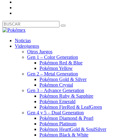
Noticias
Videojuegos
Otros Juegos
Gen 1 – Color Generation
Pokémon Red & Blue
Pokémon Yellow
Gen 2 – Metal Generation
Pokémon Gold & Silver
Pokémon Crystal
Gen 3 – Advance Generation
Pokémon Ruby & Sapphire
Pokémon Emerald
Pokémon FireRed & LeafGreen
Gen 4 y 5 – Dual Generation
Pokémon Diamond & Pearl
Pokémon Platinum
Pokémon HeartGold & SoulSilver
Pokémon Black & White