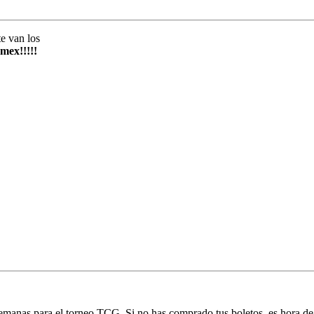
te van los
mex!!!!!
emanas para el torneo TCG. Si no has comprado tus boletos, es hora de 