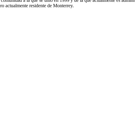
, comunidad a la que se unió en 1999 y de la que actualmente es admi
o actualmente residente de Monterrey.