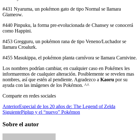
#431 Nyaruma, un pokémon gato de tipo Normal se llamara
Glameow.
#440 Pinpuku, la forma pre-evolucionada de Chansey se conocerá
como Happini.
#453 Gregguru, un pokémon rana de tipo Veneno/Luchador se
llamara Croalurk.
#455 Masukippa, el pokémon planta carnívora se llamara Carnivine.
Los nombres podrían cambiar, en cualquier caso en Pokémex les
informaremos de cualquier alteración. Posiblemente se revelen mas
nombres, así que estén al pendiente. Agradezco a
Kaoru
por su
ayuda con las imágenes de los Pokémon. ^^
Comparte en redes sociales
Anterior
Especial de los 20 años de: The Legend of Zelda
Siguiente
Piplup y el “nuevo” Pokémon
Sobre el autor