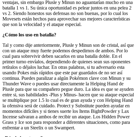
ventajas, sin embargo Plusle y Minun no aguantarían mucho en una
batalla 1 vs 1. Su única oportunidad es pelear juntos en una pelea 2
vs 2. Siendo honestos sus defensas no son buenas, por lo cual los
Movesets están hechos para aprovechar sus mejores características
que son la velocidad y el ataque especial.
¿Cómo los uso en batalla?
Tal y como dije anteriormente, Plusle y Minun son de cristal, así que
con un ataque muy fuerte podemos despedirnos de ambos. Por lo
cual para sobrevivir deben sacarlos en una batalla doble. En el
primer turno envíalos, dependiendo de quienes sean sus oponentes
retíralos o déjalos luchar. En otras palabras, si tu adversario esta
usando Pokes más rápidos que este par guardalos de no ser así
continua. Puedes paralizar a algún Pokémon clave con Minun y su
Thunder Wave o puedes usar directamente la Helping Hand de
Plusle para que su compañero pegue duro. La idea es que se ayuden
entre si, sus habilidades -Plus y Minus- hacen que su ataque especial
se multiplique por 1.5 lo cual es de gran ayuda y con Helping Hand
la ofensiva será de cuidado. Protect y Substitute pueden ayudar en
momentos difíciles y si tienes suerte los Items BightPowder y Lax
Incense salvaran a ambos de recibir un ataque. Los Hidden Power
Grass y Ice son para responder a diferentes situaciones, como para
enfrentar a un Steelix o un Swampert.