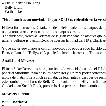
– Fire Punch* / Fire Fang
– Belly Drum
– Earthquake
*Fire Punch es un movimiento que SÓLO es obtenible en la versió
El favorito de muchos, Charizard, tiene debilidades a los ataques de tip
bonita noticia de que es inmune a los ataques Ground.
3 debilidades y ventajas, además de la gran variedad de ataques que 
útiles y peligrosas Stealth Rock, le cuestan la mitad del HP a Chariza
Y qué mejor que empezar con un moveset que poco a poco ha sido dej
Bien, el llamado “Bellyzard”, puede fácilmente barrer con Teams ente
Análisis del Moveset:
El ítem Salac Berry, nos otorga un bono de velocidad cuando el HP del
poner el Substitute, para después hacer Belly Drum y poder activar 
rápida de matar. Fire Punch es un ataque letal antes y después de reali
este combo, pues el uso de Belly Drum corta nuestro HP a la mitad, así
Cuidado con Stealth Rock, pues echaría a perder un buen combo.
Movesets alternos:
#006 Charizard