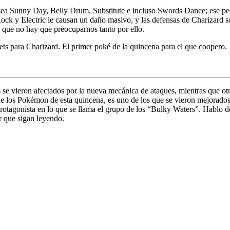
ea Sunny Day, Belly Drum, Substitute e incluso Swords Dance; ese peq
 Rock y Electric le causan un daño masivo, y las defensas de Charizard
í que no hay que preocuparnos tanto por ello.
ts para Charizard. El primer poké de la quincena para el que coopero.
 se vieron afectados por la nueva mecánica de ataques, mientras que 
o de los Pokémon de esta quincena, es uno de los que se vieron mejorad
otagonista en lo que se llama el grupo de los “Bulky Waters”. Hablo de
r que sigan leyendo.