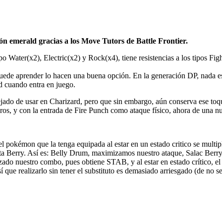
n emerald gracias a los Move Tutors de Battle Frontier.
o Water(x2), Electric(x2) y Rock(x4), tiene resistencias a los tipos Fight(
puede aprender lo hacen una buena opción. En la generación DP, nada es
rd cuando entra en juego.
ado de usar en Charizard, pero que sin embargo, aún conserva ese to
ros, y con la entrada de Fire Punch como ataque físico, ahora de una n
 pokémon que la tenga equipada al estar en un estado critico se multipl
esta Berry. Así es: Belly Drum, maximizamos nuestro ataque, Salac Berr
zado nuestro combo, pues obtiene STAB, y al estar en estado crítico, el 
 que realizarlo sin tener el substituto es demasiado arriesgado (de no s