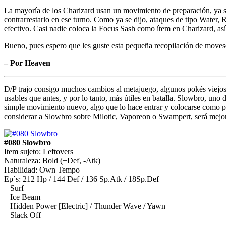
La mayoría de los Charizard usan un movimiento de preparación, ya s
contrarrestarlo en ese turno. Como ya se dijo, ataques de tipo Water,
efectivo. Casi nadie coloca la Focus Sash como ítem en Charizard, as
Bueno, pues espero que les guste esta pequeña recopilación de movese
– Por Heaven
D/P trajo consigo muchos cambios al metajuego, algunos pokés viejos
usables que antes, y por lo tanto, más útiles en batalla. Slowbro, un
simple movimiento nuevo, algo que lo hace entrar y colocarse como pr
considerar a Slowbro sobre Milotic, Vaporeon o Swampert, será mejo
#080 Slowbro
Item sujeto: Leftovers
Naturaleza: Bold (+Def, -Atk)
Habilidad: Own Tempo
Ep´s: 212 Hp / 144 Def / 136 Sp.Atk / 18Sp.Def
– Surf
– Ice Beam
– Hidden Power [Electric] / Thunder Wave / Yawn
– Slack Off