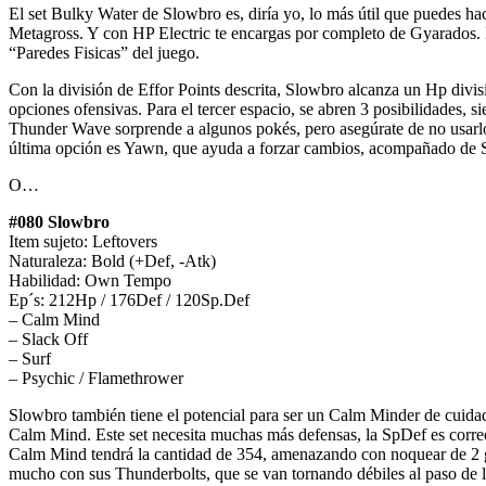
El set Bulky Water de Slowbro es, diría yo, lo más útil que puedes h
Metagross. Y con HP Electric te encargas por completo de Gyarados. La
“Paredes Fisicas” del juego.
Con la división de Effor Points descrita, Slowbro alcanza un Hp divis
opciones ofensivas. Para el tercer espacio, se abren 3 posibilidades,
Thunder Wave sorprende a algunos pokés, pero asegúrate de no usarlo 
última opción es Yawn, que ayuda a forzar cambios, acompañado de St
O…
#080 Slowbro
Item sujeto: Leftovers
Naturaleza: Bold (+Def, -Atk)
Habilidad: Own Tempo
Ep´s: 212Hp / 176Def / 120Sp.Def
– Calm Mind
– Slack Off
– Surf
– Psychic / Flamethrower
Slowbro también tiene el potencial para ser un Calm Minder de cuida
Calm Mind. Este set necesita muchas más defensas, la SpDef es correct
Calm Mind tendrá la cantidad de 354, amenazando con noquear de 2 go
mucho con sus Thunderbolts, que se van tornando débiles al paso de 