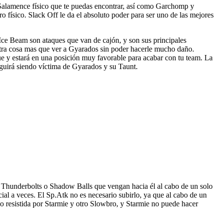
 Salamence físico que te puedas encontrar, así como Garchomp y
 físico. Slack Off le da el absoluto poder para ser uno de las mejores
 Ice Beam son ataques que van de cajón, y son sus principales
 otra cosa mas que ver a Gyarados sin poder hacerle mucho daño.
ue y estará en una posición muy favorable para acabar con tu team. La
guirá siendo víctima de Gyarados y su Taunt.
s Thunderbolts o Shadow Balls que vengan hacia él al cabo de un solo
ial a veces. El Sp.Atk no es necesario subirlo, ya que al cabo de un
 resistida por Starmie y otro Slowbro, y Starmie no puede hacer