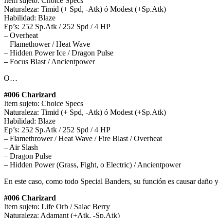
Item sujeto: Choice Specs
Naturaleza: Timid (+ Spd, -Atk) ó Modest (+Sp.Atk)
Habilidad: Blaze
Ep’s: 252 Sp.Atk / 252 Spd / 4 HP
– Overheat
– Flamethower / Heat Wave
– Hidden Power Ice / Dragon Pulse
– Focus Blast / Ancientpower
O…
#006 Charizard
Item sujeto: Choice Specs
Naturaleza: Timid (+ Spd, -Atk) ó Modest (+Sp.Atk)
Habilidad: Blaze
Ep’s: 252 Sp.Atk / 252 Spd / 4 HP
– Flamethrower / Heat Wave / Fire Blast / Overheat
– Air Slash
– Dragon Pulse
– Hidden Power (Grass, Fight, o Electric) / Ancientpower
En este caso, como todo Special Banders, su función es causar daño y 
#006 Charizard
Item sujeto: Life Orb / Salac Berry
Naturaleza: Adamant (+Atk, -Sp.Atk)