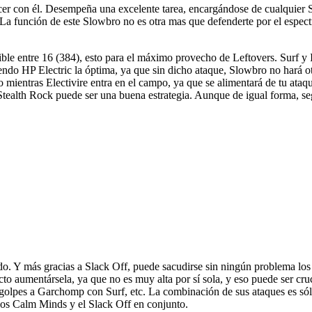
acer con él. Desempeña una excelente tarea, encargándose de cualquier
 función de este Slowbro no es otra mas que defenderte por el espectro
ible entre 16 (384), esto para el máximo provecho de Leftovers. Surf y
 siendo HP Electric la óptima, ya que sin dicho ataque, Slowbro no hará
mientras Electivire entra en el campo, ya que se alimentará de tu ataq
ealth Rock puede ser una buena estrategia. Aunque de igual forma, se
do. Y más gracias a Slack Off, puede sacudirse sin ningún problema lo
o aumentársela, ya que no es muy alta por sí sola, y eso puede ser cruc
lpes a Garchomp con Surf, etc. La combinación de sus ataques es sólo
los Calm Minds y el Slack Off en conjunto.