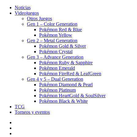
Noticias
Videojuegos
Otros Juegos
Gen 1 – Color Generation
Pokémon Red & Blue
Pokémon Yellow
Gen 2 – Metal Generation
Pokémon Gold & Silver
Pokémon Crystal
Gen 3 – Advance Generation
Pokémon Ruby & Sapphire
Pokémon Emerald
Pokémon FireRed & LeafGreen
Gen 4 y 5 – Dual Generation
Pokémon Diamond & Pearl
Pokémon Platinum
Pokémon HeartGold & SoulSilver
Pokémon Black & White
TCG
Torneos y eventos