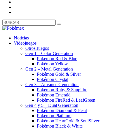
Noticias
Videojuegos
Otros Juegos
Gen 1 – Color Generation
Pokémon Red & Blue
Pokémon Yellow
Gen 2 – Metal Generation
Pokémon Gold & Silver
Pokémon Crystal
Gen 3 – Advance Generation
Pokémon Ruby & Sapphire
Pokémon Emerald
Pokémon FireRed & LeafGreen
Gen 4 y 5 – Dual Generation
Pokémon Diamond & Pearl
Pokémon Platinum
Pokémon HeartGold & SoulSilver
Pokémon Black & White