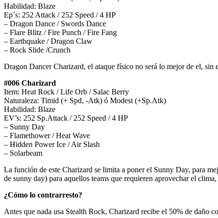
Habilidad: Blaze
Ep´s: 252 Attack / 252 Speed / 4 HP
– Dragon Dance / Swords Dance
– Flare Blitz / Fire Punch / Fire Fang
– Earthquake / Dragon Claw
– Rock Slide /Crunch
Dragon Dancer Charizard, el ataque físico no será lo mejor de el, si
#006 Charizard
Item: Heat Rock / Life Orb / Salac Berry
Naturaleza: Timid (+ Spd, -Atk) ó Modest (+Sp.Atk)
Habilidad: Blaze
EV’s: 252 Sp.Attack / 252 Speed / 4 HP
– Sunny Day
– Flamethower / Heat Wave
– Hidden Power Ice / Air Slash
– Solarbeam
La función de este Charizard se limita a poner el Sunny Day, para me
de sunny day) para aquellos teams que requieren aprovechar el clima, y
¿Cómo lo contrarresto?
Antes que nada usa Stealth Rock, Charizard recibe el 50% de daño con 