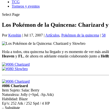
TCG
Torneos y eventos
Select Page
Los Pokémon de la Quincena: Charizard y
Por
Kenshin
|
Jul 17, 2007
|
Artículos
,
Pokémon de la quincena
|
58
Hola a todos, otra quincena ha llegado y es momento de ver más aná
Heaven
y
FL
, de ahora en adelante estarán colaborando junto a
Hell
#006 Charizard
Item Sujeto: Salac Berry
Naturaleza: Jolly (+Spd, -Sp.Atk)
Habilidad: Blaze
Ep’s: 252 Atk / 252 Spd / 4 HP
– Substitute