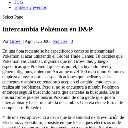
TCG
Torneos y eventos
Select Page
Intercambia Pokémon en D&P
Por
Grow!
|
Ago 11, 2006
|
Noticias
|
0
En una nota reciente se ha especificado como se intercambiará
Pokémon al azar utilizando el Global Trade Center. Tu decides que
Pokémon vas cambiar, digamos que un Growlithe, y luego
especificas que Pokémon quisieras por él, incluyendo nivel y
género, digamos, quiero un Arcanine nivel 100 masculino.Entonces
empieza a buscar por las especificaciones que pediste y si las
encuentra y ambos entrenadores aceptan el cambio, entonces se
realiza sin problemas. Pero si no se encuentra a ningún Pokémon
entonces seguirá buscando hasta que canceles la busqueda. De la
misma forma puedes buscar Pokémon de otra gente que quiera
intercambiar y hacer una oferta de cambio. Una excelente forma de
completar tu Pokédex.
Y de una vez aprovecho a decir que la Habilidad de la evolución de
Electabuzz, Erekiburu, consiste en que los ataques eléctricos no le
hacen daño y que además, incrementan su velocidad. Su ataque