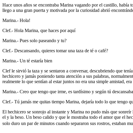
Hace unos años se encontraba Marina vagando por el castillo, había t
llego a una gran puerta y motivada por la curiosidad abrió encontrá
Marina.- Hola!
Clef.- Hola Marina, que haces por aquí
Marina.- Pues solo paseando y tu?
Clef.- Descansando, quieres tomar una taza de té o café?
Marina.- Un té estaría bien
Clef le sirvió la taza y se sentaron a conversar, descubriendo que te
hechicero y jamás poniendo tanta atención a sus palabras, normalmente
realmente lo que sentían al estar juntos no era una simple amistad, er
Marina.- Creo que tengo que irme, es tardísimo y según tú descansabas
Clef.- Tú jamás me quitas tiempo Marina, dejaría todo lo que tengo q
El hechicero se sonrojo al instante y Marina no pudo más que sonreír 
el y la beso. Un beso calido y que le mostraba todo el amor que el he
solo duro un par de minutos cuando separaron sus rostros, estaban muy