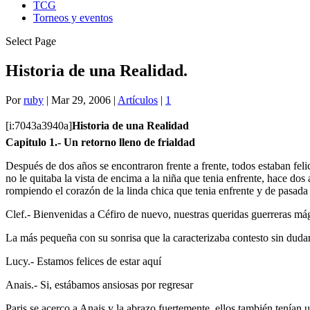
TCG
Torneos y eventos
Select Page
Historia de una Realidad.
Por
ruby
|
Mar 29, 2006
|
Artículos
|
1
[i:7043a3940a]
Historia de una Realidad
Capitulo 1.- Un retorno lleno de frialdad
Después de dos años se encontraron frente a frente, todos estaban fel
no le quitaba la vista de encima a la niña que tenia enfrente, hace do
rompiendo el corazón de la linda chica que tenia enfrente y de pasada
Clef.- Bienvenidas a Céfiro de nuevo, nuestras queridas guerreras má
La más pequeña con su sonrisa que la caracterizaba contesto sin duda
Lucy.- Estamos felices de estar aquí
Anais.- Si, estábamos ansiosas por regresar
Paris se acerco a Anais y la abrazo fuertemente, ellos también tenían 