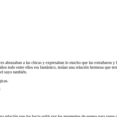
ices abrazaban a las chicas y expresaban lo mucho que las extrañaron y 
s años todo entre ellos era fantástico, tenían una relación hermosa que 
 el suyo también.
gicas.
r
una relación que los hacia sufrir por los momentos de espera para verse