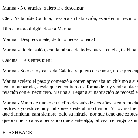
Marina.- No gracias, quiero ir a descansar
Clef.- Ya la oíste Caldina, llevala a su habitación, estaré en mi recinto
Dijo el mago dirigiéndose a Marina
Marina.- Despreocupate, de ti no necesito nada!
Marina salio del salón, con la mirada de todos puesta en ella, Caldina
Caldina.- Te sientes bien?
Marina.- Solo estoy cansada Caldina y quiero descansar, no te preoc
Marina acelero el paso y comenzó a correr, apreciaba muchísimo a sus
tenían preparado, desde que encontraron la forma de ir y venir a placer
relación con el hechicero. Marina al llegar a su habitación se recostó
Marina.- Mmm de nuevo en Céfiro después de dos años, siento mucho ha
las tres y yo estuve muy indispuesta este ultimo tiempo. Y hoy no fue 
que durmieran para siempre, odio su mirada, por que tiene que expres
quebrarme la cabeza pensando que siente algo, tal vez me tenga lastim
FLASHBACK