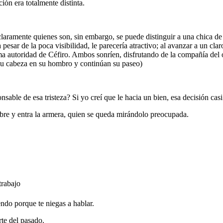
ción era totalmente distinta.
aramente quienes son, sin embargo, se puede distinguir a una chica de c
a pesar de la poca visibilidad, le parecería atractivo; al avanzar a un cla
a autoridad de Céfiro. Ambos sonríen, disfrutando de la compañía del ot
 su cabeza en su hombro y continúan su paseo)
nsable de esa tristeza? Si yo creí que le hacia un bien, esa decisión ca
 abre y entra la armera, quien se queda mirándolo preocupada.
trabajo
ndo porque te niegas a hablar.
rte del pasado.