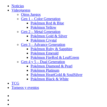
Noticias
Videojuegos
Otros Juegos
Gen 1 – Color Generation
Pokémon Red & Blue
Pokémon Yellow
Gen 2 – Metal Generation
Pokémon Gold & Silver
Pokémon Crystal
Gen 3 – Advance Generation
Pokémon Ruby & Sapphire
Pokémon Emerald
Pokémon FireRed & LeafGreen
Gen 4 y 5 – Dual Generation
Pokémon Diamond & Pearl
Pokémon Platinum
Pokémon HeartGold & SoulSilver
Pokémon Black & White
TCG
Torneos y eventos