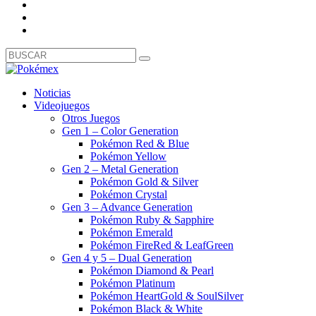
Noticias
Videojuegos
Otros Juegos
Gen 1 – Color Generation
Pokémon Red & Blue
Pokémon Yellow
Gen 2 – Metal Generation
Pokémon Gold & Silver
Pokémon Crystal
Gen 3 – Advance Generation
Pokémon Ruby & Sapphire
Pokémon Emerald
Pokémon FireRed & LeafGreen
Gen 4 y 5 – Dual Generation
Pokémon Diamond & Pearl
Pokémon Platinum
Pokémon HeartGold & SoulSilver
Pokémon Black & White