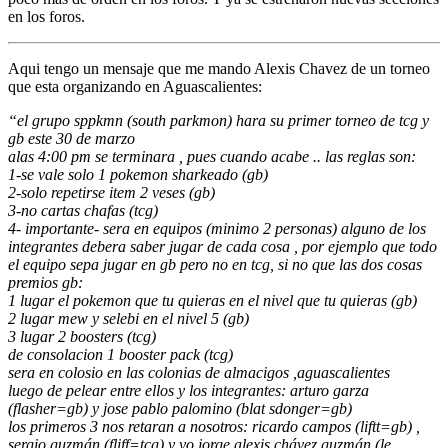
en los foros.
Aqui tengo un mensaje que me mando Alexis Chavez de un torneo
que esta organizando en Aguascalientes:
“el grupo sppkmn (south parkmon) hara su primer torneo de tcg y
gb este 30 de marzo
alas 4:00 pm se terminara , pues cuando acabe .. las reglas son:
1-se vale solo 1 pokemon sharkeado (gb)
2-solo repetirse item 2 veses (gb)
3-no cartas chafas (tcg)
4- importante- sera en equipos (minimo 2 personas) alguno de los
integrantes debera saber jugar de cada cosa , por ejemplo que todo
el equipo sepa jugar en gb pero no en tcg, si no que las dos cosas
premios gb:
1 lugar el pokemon que tu quieras en el nivel que tu quieras (gb)
2 lugar mew y selebi en el nivel 5 (gb)
3 lugar 2 boosters (tcg)
de consolacion 1 booster pack (tcg)
sera en colosio en las colonias de almacigos ,aguascalientes
luego de pelear entre ellos y los integrantes: arturo garza
(flasher=gb) y jose pablo palomino (blat sdonger=gb)
los primeros 3 nos retaran a nosotros: ricardo campos (liftt=gb) ,
sergio guzmán (fliff=tcg) y yo jorge alexis chávez guzmán (le