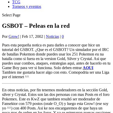
TCG
Torneos y eventos
Select Page
GSBOT – Peleas en la red
Por
Grow!
|
Feb 17, 2002
|
Noticias
|
0
Pues esta pequeña notica es para darles a conocer que hice un
tutorial del GSBOT. ¿Que es el GSBOT? Un simulador por el IRC
de batallas Pokemon donde puedes usar los 251 Pokemon eu na
batalla como si fuera en la version Gold, Silver y Crystal. Asi que
puedes usar combos, ataques, estrategias aqui, antes de hacerlo en tu
Game Boy para ver si funciona. Solo deben entrar
AQUI
Tambien me gustaria hacer algo con esto. Comopodria ser una Liga
por el internet ^^
En otras noticias, por fin tenemos moderadores en la sección Gold,
silver y Crystal. Estos son las dos personas con mas Posts en el foro
Pokemex. Este es KwZ que tambien resultó ser moderador de
Fansektor con 579 postos (orale O_O) y luego esta Grow! (ese soy
yo ^^) con 400 Posts. Asi ke nos encargaremos de que haya un
poco mas de orden en los foros. Y ya se estrenaron nuevas secciones