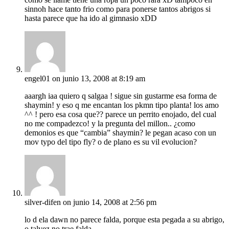
sinnoh hace tanto frio como para ponerse tantos abrigos si
hasta parece que ha ido al gimnasio xDD
engel01
on junio 13, 2008 at 8:19 am
aaargh iaa quiero q salgaa ! sigue sin gustarme esa forma de
shaymin! y eso q me encantan los pkmn tipo planta! los amo
^^ ! pero esa cosa que?? parece un perrito enojado, del cual
no me compadezco! y la pregunta del millon.. ¿como
demonios es que “cambia” shaymin? le pegan acaso con un
mov typo del tipo fly? o de plano es su vil evolucion?
silver-difen
on junio 14, 2008 at 2:56 pm
lo d ela dawn no parece falda, porque esta pegada a su abrigo,
o talvez no trae falda