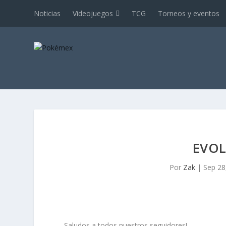
Noticias
Videojuegos
TCG
Torneos y eventos
EVOL
Por
Zak
|
Sep 28
Saludos a todos nuestros seguidores!