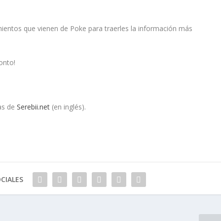
mientos que vienen de Poke para traerles la información más
onto!
as de
Serebii.net
(en inglés).
CIALES