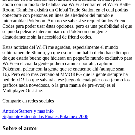
ahora con un modo de batallas via Wi-Fi al entrar en el Wi-Fi Battle
Room. También existirá un Global Trade Station en el cual podrás
conectarte con personas en linea de alrededor del mundo e
intercambiar Pokémon. Aun no se sabe si se requerirán los Friend
Codes para poder usar éstas opciones, pero es una posibilidad el que
se pueda pelear e intercambiar con Pokémon con gente
aleatoriamente sin la necesidad de friend codes.
Estas noticias del Wi-Fi me agradan, especialmente el mundo
subterraneo de Shinou, ya que eso mismo habia dicho hace tiempo
de que estaría bueno que hicieran un pequeño mundo exclusivo para
Wi-Fi en el cual la gente pudiera caminar por ahi, capturar
Pokémon, pelear con la gente que se encuentre ahi (aunque sean
16). Pero es lo mas cercano al MMORPG que la gente siempre ha
pedido xD! Lo que salvará a ese juego de cualquier cosa (como los
graficos nada novedosos, o la gran mania de pre-evos) es el
Multiplayer On-Line.
Comparte en redes sociales
Anterior
Starters y mas info
Siguiente
Video de las Finales Pokemex 2006
Sobre el autor