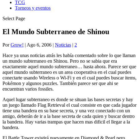
TCG
Torneos y eventos
Select Page
El Mundo Subterraneo de Shinou
Por
Grow!
|
Ago 6, 2006
|
Noticias
|
2
Hace ya unas noticias atrás les había comentado sobre lo que llaman
un mundo subterraneo en Shinou. Pero no se sabia que era
exactamente aquel mundo subterraneo… hasta ahora. Parece ser que
aquel mundo subterraneo es un area cooperativa en el cual puedes
conectarte usando Wireless o Wi-Fi y en el cual puedes buscar items,
Pokémon y algunos puzzles. También parece ser que ahi se
encuentran varios fossiles.
Aquel lugar subterraneo es donde se situan las bases secretas y hay
un juego llamado Flag Retrieval el cual consiste en que cada jugador
tiene una bandera en su base secreta, y una vez conectado con un
amigo, deberán de ir a la base secreta de cada quien y buscar dentro
la bandera. Hay varias trampas que hacen mas dificil el llegar a la
bandera.
El Battle Tower existirá nuevamente en Diamond & Pearl pero