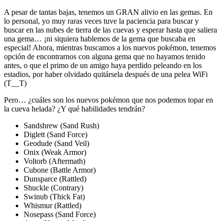
A pesar de tantas bajas, tenemos un GRAN alivio en las gemas. En
lo personal, yo muy raras veces tuve la paciencia para buscar y
buscar en las nubes de tierra de las cuevas y esperar hasta que saliera
una gema… ¡ni siquiera hablemos de la gema que buscaba en
especial! Ahora, mientras buscamos a los nuevos pokémon, tenemos
opción de encontrarnos con alguna gema que no hayamos tenido
antes, o que el primo de un amigo haya perdido peleando en los
estadios, por haber olvidado quitársela después de una pelea WiFi
(T__T)
Pero… ¿cuáles son los nuevos pokémon que nos podemos topar en
la cueva helada? ¿Y qué habilidades tendrán?
Sandshrew (Sand Rush)
Diglett (Sand Force)
Geodude (Sand Veil)
Onix (Weak Armor)
Voltorb (Aftermath)
Cubone (Battle Armor)
Dunsparce (Rattled)
Shuckle (Contrary)
Swinub (Thick Fat)
Whismur (Rattled)
Nosepass (Sand Force)