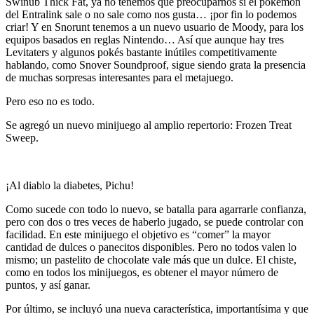
Swinub Thick Fat, ya no tenemos qué preocuparnos si el pokémon
del Entralink sale o no sale como nos gusta… ¡por fin lo podemos
criar! Y en Snorunt tenemos a un nuevo usuario de Moody, para los
equipos basados en reglas Nintendo… Así que aunque hay tres
Levitaters y algunos pokés bastante inútiles competitivamente
hablando, como Snover Soundproof, sigue siendo grata la presencia
de muchas sorpresas interesantes para el metajuego.
Pero eso no es todo.
Se agregó un nuevo minijuego al amplio repertorio: Frozen Treat
Sweep.
¡Al diablo la diabetes, Pichu!
Como sucede con todo lo nuevo, se batalla para agarrarle confianza,
pero con dos o tres veces de haberlo jugado, se puede controlar con
facilidad. En este minijuego el objetivo es “comer” la mayor
cantidad de dulces o panecitos disponibles. Pero no todos valen lo
mismo; un pastelito de chocolate vale más que un dulce. El chiste,
como en todos los minijuegos, es obtener el mayor número de
puntos, y así ganar.
Por último, se incluyó una nueva característica, importantísima y que