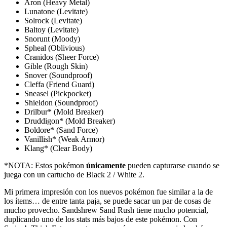
Aron (Heavy Metal)
Lunatone (Levitate)
Solrock (Levitate)
Baltoy (Levitate)
Snorunt (Moody)
Spheal (Oblivious)
Cranidos (Sheer Force)
Gible (Rough Skin)
Snover (Soundproof)
Cleffa (Friend Guard)
Sneasel (Pickpocket)
Shieldon (Soundproof)
Drilbur* (Mold Breaker)
Druddigon* (Mold Breaker)
Boldore* (Sand Force)
Vanillish* (Weak Armor)
Klang* (Clear Body)
*NOTA: Estos pokémon
únicamente
pueden capturarse cuando se
juega con un cartucho de Black 2 / White 2.
Mi primera impresión con los nuevos pokémon fue similar a la de
los ítems… de entre tanta paja, se puede sacar un par de cosas de
mucho provecho. Sandshrew Sand Rush tiene mucho potencial,
duplicando uno de los stats más bajos de este pokémon. Con