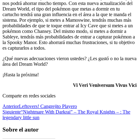
nos podrá ahorrar mucho tiempo. Con esta nueva actualización del
Dream World, el tipo del pokémon que metas a dormir en tu
cartucho tendrá una gran influencia en el área a la que te manda el
sistema. Por ejemplo, si metes a Mamoswine, tendrás muchas más
probabilidades de que te toque entrar al Icy Cave que si metes a un
pokémon como Chansey. Del mismo modo, si metes a dormir a
Sableye, tendrás más probabilidades de entrar a capturar pokémon a
la Spooky Manor. Esto ahorrará muchas frustraciones, si tu objetivo
es capturarlos a todos.
¿Qué nuevas adecuaciones vieron ustedes? ¿Les gustó o no la nueva
área del Dream World?
¡Hasta la próxima!
Vi Veri Veniversum Vivus Vici
Comparte en redes sociales
Anterior
Leftovers! Cangrejito Playero
Siguiente
“Nightmare With Darkrai” – The Royal Knights – : The
legendary little sun
Sobre el autor