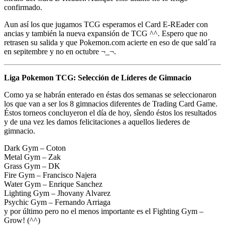
confirmado.
Aun así los que jugamos TCG esperamos el Card E-REader con
ancias y también la nueva expansión de TCG ^^. Espero que no
retrasen su salida y que Pokemon.com acierte en eso de que sald´ra
en sepitembre y no en octubre ¬_¬.
Liga Pokemon TCG: Selección de Líderes de Gimnacio
Como ya se habrán enterado en éstas dos semanas se seleccionaron
los que van a ser los 8 gimnacios diferentes de Trading Card Game.
Éstos torneos concluyeron el día de hoy, sîendo éstos los resultados
y de una vez les damos felicitaciones a aquellos liederes de
gimnacio.
Dark Gym – Coton
Metal Gym – Zak
Grass Gym – DK
Fire Gym – Francisco Najera
Water Gym – Enrique Sanchez
Lighting Gym – Jhovany Alvarez
Psychic Gym – Fernando Arriaga
y por último pero no el menos importante es el Fighting Gym –
Grow! (^^)