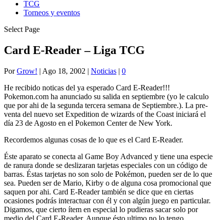
TCG
Torneos y eventos
Select Page
Card E-Reader – Liga TCG
Por
Grow!
|
Ago 18, 2002
|
Noticias
|
0
He recibido noticas del ya esperado Card E-Reader!!!
Pokemon.com ha anunciado su salida en septiembre (yo le calculo
que por ahi de la segunda tercera semana de Septiembre.). La pre-
venta del nuevo set Expedition de wizards of the Coast iniciará el
día 23 de Agosto en el Pokemon Center de New York.
Recordemos algunas cosas de lo que es el Card E-Reader.
Éste aparato se conecta al Game Boy Advanced y tiene una especie
de ranura donde se deslizaran tarjetas especiales con un código de
barras. Éstas tarjetas no son solo de Pokémon, pueden ser de lo que
sea. Pueden ser de Mario, Kirby o de alguna cosa promocional que
saquen por ahi. Card E-Reader también se dice que en ciertas
ocasiones podrás interactuar con él y con algún juego en particular.
Digamos, que cierto ítem en especial lo pudieras sacar solo por
medio del Card E-Reader. Aunque ésto ultimo no lo tengo