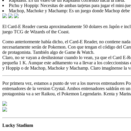
Rapidash: Es un video de un Rapidash corriendo hacia la meta.
Pichu y Hoppip: Necesitas de ambas tarjetas para jugar el mini-jue
Machop, Machoke y Machamp: Es un juego donde Machop debe pegarle
El Card-E Reader cuesta aproximadamente 50 dolares en Japón e incluye
juego TCG de Wizards of the Coast.
Como anteriormente había dicho, el Card-E Reader, no contiene nada pr
necesariamente serán de Pokemon. Con que tengan el código del Card
de protagonista. También algo de Game & Watch.
Claro, no se vayan a desilusionar cuando lo vean, ya que el Card E-Re
pequeña 1 K. Aunque este aditamento va a llevar a los coleccionistas 
y Hoppip o de Machop, Machoke y Machamp. Claro imagínense la varied
Por primera vez, estamos a punto de ver a los nuevos entrenadores 
entrenadores de la version Crystal. Ambos entrenadores saldrán en un e
protagonista va a ser Raikou, el Pokemon Legendario. Kenta y Marina
Lucky Stadium