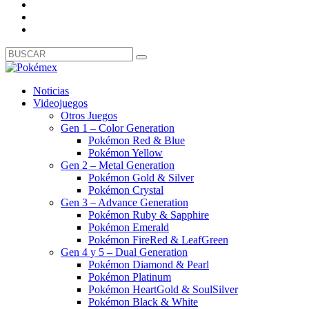
Noticias
Videojuegos
Otros Juegos
Gen 1 – Color Generation
Pokémon Red & Blue
Pokémon Yellow
Gen 2 – Metal Generation
Pokémon Gold & Silver
Pokémon Crystal
Gen 3 – Advance Generation
Pokémon Ruby & Sapphire
Pokémon Emerald
Pokémon FireRed & LeafGreen
Gen 4 y 5 – Dual Generation
Pokémon Diamond & Pearl
Pokémon Platinum
Pokémon HeartGold & SoulSilver
Pokémon Black & White