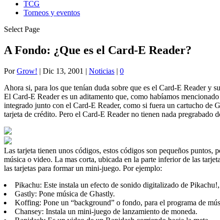
TCG
Torneos y eventos
Select Page
A Fondo: ¿Que es el Card-E Reader?
Por
Grow!
|
Dic 13, 2001
|
Noticias
|
0
Ahora si, para los que tenían duda sobre que es el Card-E Reader y su
El Card-E Reader es un aditamento que, como habíamos mencionado an
integrado junto con el Card-E Reader, como si fuera un cartucho de G
tarjeta de crédito. Pero el Card-E Reader no tienen nada pregrabado de 
Las tarjeta tienen unos códigos, estos códigos son pequeños puntos, per
música o video. La mas corta, ubicada en la parte inferior de las tarje
las tarjetas para formar un mini-juego. Por ejemplo:
Pikachu: Este instala un efecto de sonido digitalizado de Pikachu!
Gastly: Pone música de Ghastly.
Koffing: Pone un “background” o fondo, para el programa de mús
Chansey: Instala un mini-juego de lanzamiento de moneda.