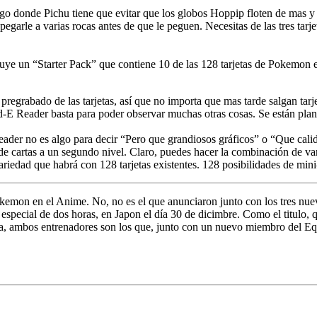
go donde Pichu tiene que evitar que los globos Hoppip floten de mas y s
 a varias rocas antes de que le peguen. Necesitas de las tres tarjet
 un “Starter Pack” que contiene 10 de las 128 tarjetas de Pokemon exis
egrabado de las tarjetas, así que no importa que mas tarde salgan tarjet
-E Reader basta para poder observar muchas otras cosas. Se están pla
ader no es algo para decir “Pero que grandiosos gráficos” o “Que calid
de cartas a un segundo nivel. Claro, puedes hacer la combinación de var
ad que habrá con 128 tarjetas existentes. 128 posibilidades de mini-ju
Pokemon en el Anime. No, no es el que anunciaron junto con los tres 
special de dos horas, en Japon el día 30 de dicimbre. Como el titulo, qu
, ambos entrenadores son los que, junto con un nuevo miembro del Equ