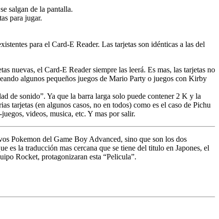
e salgan de la pantalla.
as para jugar.
tentes para el Card-E Reader. Las tarjetas son idénticas a las del
as nuevas, el Card-E Reader siempre las leerá. Es mas, las tarjetas no
neando algunos pequeños juegos de Mario Party o juegos con Kirby
ad de sonido”. Ya que la barra larga solo puede contener 2 K y la
ias tarjetas (en algunos casos, no en todos) como es el caso de Pichu
egos, videos, musica, etc. Y mas por salir.
nuevos Pokemon del Game Boy Advanced, sino que son los dos
e es la traducción mas cercana que se tiene del titulo en Japones, el
ipo Rocket, protagonizaran esta “Pelicula”.