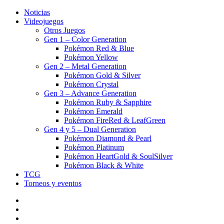
Noticias
Videojuegos
Otros Juegos
Gen 1 – Color Generation
Pokémon Red & Blue
Pokémon Yellow
Gen 2 – Metal Generation
Pokémon Gold & Silver
Pokémon Crystal
Gen 3 – Advance Generation
Pokémon Ruby & Sapphire
Pokémon Emerald
Pokémon FireRed & LeafGreen
Gen 4 y 5 – Dual Generation
Pokémon Diamond & Pearl
Pokémon Platinum
Pokémon HeartGold & SoulSilver
Pokémon Black & White
TCG
Torneos y eventos