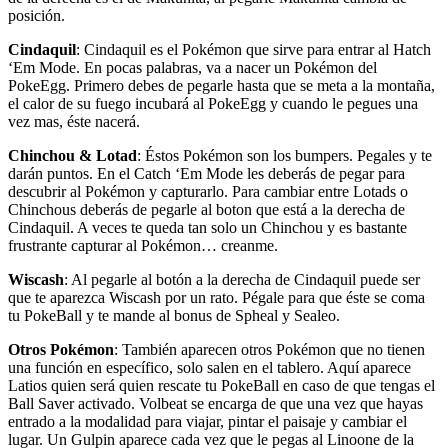
posición.
Cindaquil
: Cindaquil es el Pokémon que sirve para entrar al Hatch
‘Em Mode. En pocas palabras, va a nacer un Pokémon del
PokeEgg. Primero debes de pegarle hasta que se meta a la montaña,
el calor de su fuego incubará al PokeEgg y cuando le pegues una
vez mas, éste nacerá.
Chinchou & Lotad
: Éstos Pokémon son los bumpers. Pegales y te
darán puntos. En el Catch ‘Em Mode les deberás de pegar para
descubrir al Pokémon y capturarlo. Para cambiar entre Lotads o
Chinchous deberás de pegarle al boton que está a la derecha de
Cindaquil. A veces te queda tan solo un Chinchou y es bastante
frustrante capturar al Pokémon… creanme.
Wiscash
: Al pegarle al botón a la derecha de Cindaquil puede ser
que te aparezca Wiscash por un rato. Pégale para que éste se coma
tu PokeBall y te mande al bonus de Spheal y Sealeo.
Otros Pokémon
: También aparecen otros Pokémon que no tienen
una función en específico, solo salen en el tablero. Aquí aparece
Latios quien será quien rescate tu PokeBall en caso de que tengas el
Ball Saver activado. Volbeat se encarga de que una vez que hayas
entrado a la modalidad para viajar, pintar el paisaje y cambiar el
lugar. Un Gulpin aparece cada vez que le pegas al Linoone de la