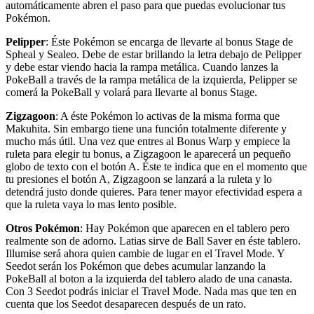
automáticamente abren el paso para que puedas evolucionar tus
Pokémon.
Pelipper
: Éste Pokémon se encarga de llevarte al bonus Stage de
Spheal y Sealeo. Debe de estar brillando la letra debajo de Pelipper
y debe estar viendo hacia la rampa metálica. Cuando lanzes la
PokeBall a través de la rampa metálica de la izquierda, Pelipper se
comerá la PokeBall y volará para llevarte al bonus Stage.
Zigzagoon
: A éste Pokémon lo activas de la misma forma que
Makuhita. Sin embargo tiene una función totalmente diferente y
mucho más útil. Una vez que entres al Bonus Warp y empiece la
ruleta para elegir tu bonus, a Zigzagoon le aparecerá un pequeño
globo de texto con el botón A. Éste te indica que en el momento que
tu presiones el botón A, Zigzagoon se lanzará a la ruleta y lo
detendrá justo donde quieres. Para tener mayor efectividad espera a
que la ruleta vaya lo mas lento posible.
Otros Pokémon
: Hay Pokémon que aparecen en el tablero pero
realmente son de adorno. Latias sirve de Ball Saver en éste tablero.
Illumise será ahora quien cambie de lugar en el Travel Mode. Y
Seedot serán los Pokémon que debes acumular lanzando la
PokeBall al boton a la izquierda del tablero alado de una canasta.
Con 3 Seedot podrás iniciar el Travel Mode. Nada mas que ten en
cuenta que los Seedot desaparecen después de un rato.