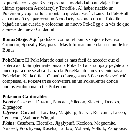
izquierda, consigue 3 y empezará la modalidad para viajar. Por
último aparecerá Aerodactyl y Totodile.. Al haber nacido un
Pokémon y capturarlo la montaña quedará vacía. Lanza la PokeBall
a la montaña y aparecerá un Aerodactyl volando un un Totodile
bajará en una cuerda y colocarán un nuevo PokeEgg a la véz de que
aparece de nuevo Cindaquil.
Bonus Stage
: Aquí podrás encontrar el bonus stage de Kecleon,
Groudon, Spheal y Rayquaza. Mas información en la sección de los
Bonus.
PokeMart
: El PokeMart de aquí es mas facil de acceder que el
tablero azul. Simplemente lanza la PokeBall a la rampa y pegale a la
puerta para que se abra. Lanza la PokeBall de nuevo y entrarás al
PokeMart. Nada difícil. Cuando obtengas tus 3 flechas de evolución
completas, el PokeMart se convertirá en un PokeCenter donde
podrás evolucionar a tus Pokémon.
Pokémon Capturables
:
Woods
: Cascoon, Duskull, Nincada, Silcoon, Slakoth, Treecko,
Zigzagoon
Lilycove
: Carvanha, Luvdisc, Magikarp, Staryu, Relicanth, Lileep,
Tentacool, Wailmer, Wingull.
Plains
: Castform, Electrike, Jigglypuff, Kecleon, Magnemite,
Nuzleaf, Poochyena, Roselia, Taillow, Volbeat, Voltorb, Zangoose.