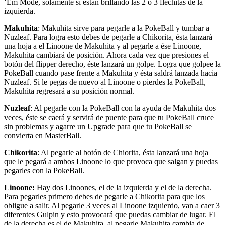
‘Em Mode, solamente si están brillando las 2 o 3 flechitas de la
izquierda.
Makuhita
: Makuhita sirve para pegarle a la PokeBall y tumbar a
Nuzleaf. Para logra esto debes de pegarle a Chikorita, ésta lanzará
una hoja a el Linoone de Makuhita y al pegarle a ése Linoone,
Makuhita cambiará de posición. Ahora cada vez que presiones el
botón del flipper derecho, éste lanzará un golpe. Logra que golpee la
PokeBall cuando pase frente a Makuhita y ésta saldrá lanzada hacia
Nuzleaf. Si le pegas de nuevo al Linoone o pierdes la PokeBall,
Makuhita regresará a su posición normal.
Nuzleaf
: Al pegarle con la PokeBall con la ayuda de Makuhita dos
veces, éste se caerá y servirá de puente para que tu PokeBall cruce
sin problemas y agarre un Upgrade para que tu PokeBall se
convierta en MasterBall.
Chikorita
: Al pegarle al botón de Chiorita, ésta lanzará una hoja
que le pegará a ambos Linoone lo que provoca que salgan y puedas
pegarles con la PokeBall.
Linoone:
Hay dos Linoones, el de la izquierda y el de la derecha.
Para pegarles primero debes de pegarle a Chikorita para que los
obligue a salir. Al pegarle 3 veces al Linoone izquierdo, van a caer 3
diferentes Gulpin y esto provocará que puedas cambiar de lugar. El
de la derecha es el de Makuhita, al pegarle Makuhita cambia de