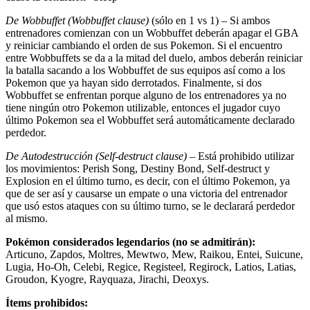
De Wobbuffet (Wobbuffet clause)
(sólo en 1 vs 1) – Si ambos
entrenadores comienzan con un Wobbuffet deberán apagar el GBA
y reiniciar cambiando el orden de sus Pokemon. Si el encuentro
entre Wobbuffets se da a la mitad del duelo, ambos deberán reiniciar
la batalla sacando a los Wobbuffet de sus equipos así como a los
Pokemon que ya hayan sido derrotados. Finalmente, si dos
Wobbuffet se enfrentan porque alguno de los entrenadores ya no
tiene ningún otro Pokemon utilizable, entonces el jugador cuyo
último Pokemon sea el Wobbuffet será automáticamente declarado
perdedor.
De Autodestrucción (Self-destruct clause)
– Está prohibido utilizar
los movimientos: Perish Song, Destiny Bond, Self-destruct y
Explosion en el último turno, es decir, con el último Pokemon, ya
que de ser así y causarse un empate o una victoria del entrenador
que usó estos ataques con su último turno, se le declarará perdedor
al mismo.
Pokémon considerados legendarios (no se admitirán):
Articuno, Zapdos, Moltres, Mewtwo, Mew, Raikou, Entei, Suicune,
Lugia, Ho-Oh, Celebi, Regice, Registeel, Regirock, Latios, Latias,
Groudon, Kyogre, Rayquaza, Jirachi, Deoxys.
Ítems prohibidos: