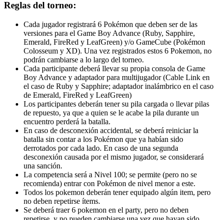
Reglas del torneo:
Cada jugador registrará 6 Pokémon que deben ser de las
versiones para el Game Boy Advance (Ruby, Sapphire,
Emerald, FireRed y LeafGreen) y/o GameCube (Pokémon
Colosseum y XD). Una vez registrados estos 6 Pokemon, no
podrán cambiarse a lo largo del torneo.
Cada participante deberá llevar su propia consola de Game
Boy Advance y adaptador para multijugador (Cable Link en
el caso de Ruby y Sapphire; adaptador inalámbrico en el caso
de Emerald, FireRed y LeafGreen)
Los participantes deberán tener su pila cargada o llevar pilas
de repuesto, ya que a quien se le acabe la pila durante un
encuentro perderá la batalla.
En caso de desconexión accidental, se deberá reiniciar la
batalla sin contar a los Pokémon que ya habían sido
derrotados por cada lado. En caso de una segunda
desconexión causada por el mismo jugador, se considerará
una sanción.
La competencia será a Nivel 100; se permite (pero no se
recomienda) entrar con Pokémon de nivel menor a este.
Todos los pokemon deberán tener equipado algún item, pero
no deben repetirse ítems.
Se deberá traer 6 pokemon en el party, pero no deben
repetirse, y no pueden cambiarse una vez que hayan sido