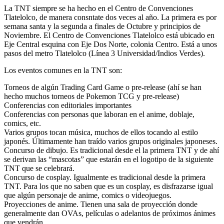
La TNT siempre se ha hecho en el Centro de Convenciones
Tlatelolco, de manera consntate dos veces al año. La primera es por
semana santa y la segunda a finales de Octubre y principios de
Noviembre. El Centro de Convenciones Tlatelolco está ubicado en
Eje Central esquina con Eje Dos Norte, colonia Centro. Está a unos
pasos del metro Tlatelolco (Línea 3 Universidad/Indios Verdes).
Los eventos comunes en la TNT son:
Torneos de algún Trading Card Game o pre-release (ahí se han
hecho muchos torneos de Pokemon TCG y pre-release)
Conferencias con editoriales importantes
Conferencias con personas que laboran en el anime, doblaje,
comics, etc.
Varios grupos tocan música, muchos de ellos tocando al estilo
japonés. Últimamente han traído varios grupos originales japoneses.
Concurso de dibujo. Es tradicional desde el la primera TNT y de ahí
se derivan las “mascotas” que estarán en el logotipo de la siguiente
TNT que se celebrará.
Concurso de cosplay. Igualmente es tradicional desde la primera
TNT. Para los que no saben que es un cosplay, es disfrazarse igual
que algún personaje de anime, comics o videojuegos.
Proyecciones de anime. Tienen una sala de proyección donde
generalmente dan OVAs, películas o adelantos de próximos ánimes
que vendrán.