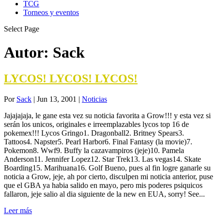
TCG
Torneos y eventos
Select Page
Autor:
Sack
LYCOS! LYCOS! LYCOS!
Por
Sack
|
Jun 13, 2001
|
Noticias
Jajajajaja, le gane esta vez su noticia favorita a Grow!!! y esta vez si
serán los unicos, originales e irreemplazables lycos top 16 de
pokemex!!! Lycos Gringo1. Dragonball2. Britney Spears3.
Tattoos4. Napster5. Pearl Harbor6. Final Fantasy (la movie)7.
Pokemon8. Wwf9. Buffy la cazavampiros (jeje)10. Pamela
Anderson11. Jennifer Lopez12. Star Trek13. Las vegas14. Skate
Boarding15. Marihuana16. Golf Bueno, pues al fin logre ganarle su
noticia a Grow, jeje, ah por cierto, disculpen mi noticia anterior, puse
que el GBA ya habia salido en mayo, pero mis poderes psiquicos
fallaron, jeje salio al dia siguiente de la new en EUA, sorry! See...
Leer más