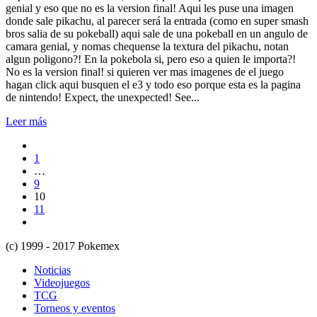
genial y eso que no es la version final! Aqui les puse una imagen
donde sale pikachu, al parecer será la entrada (como en super smash
bros salia de su pokeball) aqui sale de una pokeball en un angulo de
camara genial, y nomas chequense la textura del pikachu, notan
algun poligono?! En la pokebola si, pero eso a quien le importa?!
No es la version final! si quieren ver mas imagenes de el juego
hagan click aqui busquen el e3 y todo eso porque esta es la pagina
de nintendo! Expect, the unexpected! See...
Leer más
1
…
9
10
11
(c) 1999 - 2017 Pokemex
Noticias
Videojuegos
TCG
Torneos y eventos