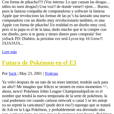
Con forma de pikachu!!!! (Voz interna: Lo que causan las drogas…
niños no usen drogas!) Una voz!! de donde viene!! ejem… Bueno,
pues la famosa compañia de computadoras y software la famosa
Apple que revoluciono las formas de las pc’s ha lanzado una nueva
computadora con un diseño muy revolucionario tambien, es una
Apple con forma de pikachu! En realidad es un diseño muy cool,
pero si tu papa es el de la lana, dudo mucho que te la compre con
ese diseño, pero si te gusta y tienes dinero pues comprala! See
yaSack PD: Diablos, la proxima vez será Lycos top 16 Grow!!
JAJAJAJA...
Leer más
Futuro de Pokémon en el E3
Por
Sack
|
May 23, 2001
|
Noticias
Ya volvi despues de un rato de no tener internet, tendrán sack para
un año!! Me imagino que felices se sienten en estos momentos ^^,
ahora, news! Pokémon Johto League ChampionshipsEste es el
nombre que tendrá la nueva temporada de la serie de pokémon, la
cual podremos ver cuando cartoon network o canal 5 se les antoje
ya no repetir la caricatura!! (pude decir eso?) supongo que se tratará
de Ash en la Liga Pokémon, y probablemente sea derrotado otra