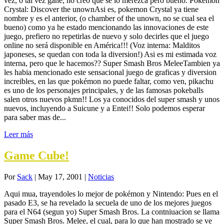
vez, o tal vez gane, no creo que se lo merezca pero bueno. Pokémon
Crystal: Discover the unownAsi es, pokemon Crystal ya tiene
nombre y es el anterior, (o chamber of the unown, no se cual sea el
bueno) como ya he estado mencionando las innovaciones de este
juego, prefiero no repetirlas de nuevo y solo decirles que el juego
online no será disponible en América!!! (Voz interna: Malditos
japoneses, se quedan con toda la diversion!) Asi es mi estimada voz
interna, pero que le hacemos?? Super Smash Bros MeleeTambien ya
les habia mencionado este sensacional juego de graficas y diversion
increibles, en las que pokémon no puede faltar, como ven, pikachu
es uno de los personajes principales, y de las famosas pokeballs
salen otros nuevos pkmn!! Los ya conocidos del super smash y unos
nuevos, incluyendo a Suicune y a Entei!! Solo podemos esperar
para saber mas de...
Leer más
Game Cube!
Por
Sack
|
May 17, 2001
|
Noticias
Aqui mua, trayendoles lo mejor de pokémon y Nintendo: Pues en el
pasado E3, se ha revelado la secuela de uno de los mejores juegos
para el N64 (segun yo) Super Smash Bros. La contniuacion se llama
Super Smash Bros. Melee, el cual, para lo que han mostrado se ve