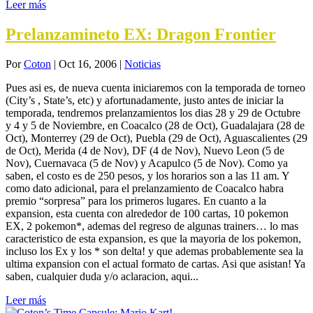
Leer más
Prelanzamineto EX: Dragon Frontier
Por
Coton
|
Oct 16, 2006
|
Noticias
Pues asi es, de nueva cuenta iniciaremos con la temporada de torneo
(City’s , State’s, etc) y afortunadamente, justo antes de iniciar la
temporada, tendremos prelanzamientos los dias 28 y 29 de Octubre
y 4 y 5 de Noviembre, en Coacalco (28 de Oct), Guadalajara (28 de
Oct), Monterrey (29 de Oct), Puebla (29 de Oct), Aguascalientes (29
de Oct), Merida (4 de Nov), DF (4 de Nov), Nuevo Leon (5 de
Nov), Cuernavaca (5 de Nov) y Acapulco (5 de Nov). Como ya
saben, el costo es de 250 pesos, y los horarios son a las 11 am. Y
como dato adicional, para el prelanzamiento de Coacalco habra
premio “sorpresa” para los primeros lugares. En cuanto a la
expansion, esta cuenta con alrededor de 100 cartas, 10 pokemon
EX, 2 pokemon*, ademas del regreso de algunas trainers… lo mas
caracteristico de esta expansion, es que la mayoria de los pokemon,
incluso los Ex y los * son delta! y que ademas probablemente sea la
ultima expansion con el actual formato de cartas. Asi que asistan! Ya
saben, cualquier duda y/o aclaracion, aqui...
Leer más