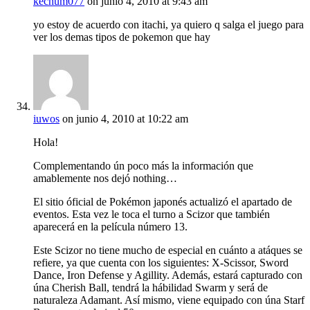
kechum077
on junio 4, 2010 at 9:43 am
yo estoy de acuerdo con itachi, ya quiero q salga el juego para
ver los demas tipos de pokemon que hay
iuwos
on junio 4, 2010 at 10:22 am
Hola!
Complementando ún poco más la información que
amablemente nos dejó nothing…
El sitio óficial de Pokémon japonés actualizó el apartado de
eventos. Esta vez le toca el turno a Scizor que también
aparecerá en la película número 13.
Este Scizor no tiene mucho de especial en cuánto a atáques se
refiere, ya que cuenta con los siguientes: X-Scissor, Sword
Dance, Iron Defense y Agillity. Además, estará capturado con
úna Cherish Ball, tendrá la hábilidad Swarm y será de
naturaleza Adamant. Así mismo, viene equipado con úna Starf