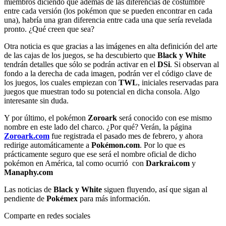
miembros diciendo que además de las diferencias de costumbre
entre cada versión (los pokémon que se pueden encontrar en cada
una), habría una gran diferencia entre cada una que sería revelada
pronto. ¿Qué creen que sea?
Otra noticia es que gracias a las imágenes en alta definición del arte
de las cajas de los juegos, se ha descubierto que
Black y White
tendrán detalles que sólo se podrán activar en el
DSi
. Si observan al
fondo a la derecha de cada imagen, podrán ver el código clave de
los juegos, los cuales empiezan con
TWL
, iniciales reservadas para
juegos que muestran todo su potencial en dicha consola. Algo
interesante sin duda.
Y por último, el pokémon
Zoroark
será conocido con ese mismo
nombre en este lado del charco. ¿Por qué? Verán, la página
Zoroark.com
fue registrada el pasado mes de febrero, y ahora
redirige automáticamente a
Pokémon.com
. Por lo que es
prácticamente seguro que ese será el nombre oficial de dicho
pokémon en América, tal como ocurrió con
Darkrai.com
y
Manaphy.com
Las noticias de
Black y White
siguen fluyendo, así que sigan al
pendiente de
Pokémex
para más información.
Comparte en redes sociales