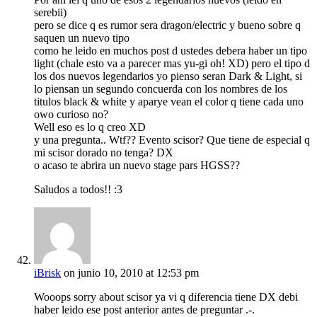
serebii)
pero se dice q es rumor sera dragon/electric y bueno sobre q
saquen un nuevo tipo
como he leido en muchos post d ustedes debera haber un tipo
light (chale esto va a parecer mas yu-gi oh! XD) pero el tipo d
los dos nuevos legendarios yo pienso seran Dark & Light, si
lo piensan un segundo concuerda con los nombres de los
titulos black & white y aparye vean el color q tiene cada uno
owo curioso no?
Well eso es lo q creo XD
y una pregunta.. Wtf?? Evento scisor? Que tiene de especial q
mi scisor dorado no tenga? DX
o acaso te abrira un nuevo stage pars HGSS??
Saludos a todos!! :3
iBrisk
on junio 10, 2010 at 12:53 pm
Wooops sorry about scisor ya vi q diferencia tiene DX debi
haber leido ese post anterior antes de preguntar .-.