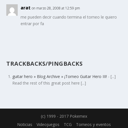
arat
on marzo 28, 2008 at 12:59 pm
me pueden decir cuando termina el torneo le quiero
entrar por fa
TRACKBACKS/PINGBACKS
guitar hero » Blog Archive » ¡Torneo Guitar Hero III!
- [...]
Read the rest of this great post here [...]
(c) 1999 - 2017 Pokemex
Noticias
Videojuegos
TCG
Torneos y eventos