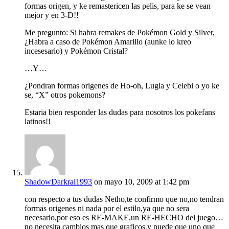
formas origen, y ke remastericen las pelis, para ke se vean
mejor y en 3-D!!
Me pregunto: Si habra remakes de Pokémon Gold y Silver,
¿Habra a caso de Pokémon Amarillo (aunke lo kreo
incesesario) y Pokémon Cristal?
…Y…
¿Pondran formas origenes de Ho-oh, Lugia y Celebi o yo ke
se, “X” otros pokemons?
Estaria bien responder las dudas para nosotros los pokefans
latinos!!
ShadowDarkrai1993
on mayo 10, 2009 at 1:42 pm
con respecto a tus dudas Netho,te confirmo que no,no tendran
formas origenes ni nada por el estilo,ya que no sera
necesario,por eso es RE-MAKE,un RE-HECHO del juego…
no necesita cambios mas que graficos,y puede que uno que