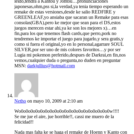
leido,tendra a Kantou y Johtou…pronunciaciones
japonesas,ohm,pss si,la verdad,ya tenia tiempo esperando un
remake de estas versiones,desde ke salio REDFIRE y
GREENLEAF,yo ansiaba que sacaran un Remake para esas
consolas(GBA),pero ke mejor que sean para el DS,estos
juegos merecen estar ahi,ya ke son los mejores x)…en
fin,para los que tenemos flash cards,que perro,pork no
tendremos ke importar el juego para jugarlo,y sera gratis,y
como si fuera el original,yo en lo personal,agarrare SOUL
SILVER,por ser uno de mis colores favoritos…y por ser
Lugia mi pokemon preferido,despues de Darkrai,en fin,nos
vemos,cualquier duda o pregunta,no duden en preguntar
MSN:
darkjullius@hotmail.com
Netho
on mayo 10, 2009 at 2:10 am
Wo0o0o0o0o0o0o0o0o0o0o0o0o0o0o0o0o0o0o0w!!!!
Se me jue el aire, jue horrible!!, cassi me muero de la
felicidad!!
Nada mas falta ke se haga el remake de Hoenn y Kanto con