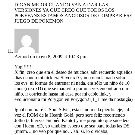
DIGAN MEJOR CUANDO VAN A DAR LAS
VERSIONES YA QUE CREO QUE TODOS LOS
POKEFANS ESTAMOS ANCIOSOS DE COMPRAR ESE
JUEGO DE POKEMON
Azmort
on mayo 8, 2009 at 10:53 pm
Yupi!!!!!
X fin, creo que era el deseo de muchos, aún recuerdo aquellos
días cuando mi nick era Silver xD y no conocía nada sobre
los evs, ni formas de entrenar ni nada, era sólo un niño de 10
años (creo xD) que se maravillo por una vez encontrar a otro
niño, ir corriendo hasta mi casa por mi cable link, y
evolucionar a mi Porygon en Porygon2 (T_T me da nostalgía)
Igual compraré la Soul Silver, esta si no me la pierdo jeje, tal
vez el ROM de la Hearth Gold, pero seré feliz recorriendo
Jotho (a fuerzas también Kanto) y me pregunto que sucederá
con Hoenn xD, yo también espero que sea para todas las DS
(mmm… no veo por que no… ah! si, lo olvidaba,