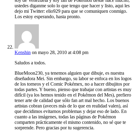
soy de Venezuela y soy fan de Pokemon desde hace mucho,
ustedes diganme solo lo que tengo que hacer y listo, aqui les
dejo mi Twitter: elio929 para que se comuniquen conmigo.
Los estoy esperando, hasta pronto.
Kenshin
on mayo 28, 2010 at 4:08 pm
Saludos a todos.
BlueMoon230, ya tenemos alguien que dibuje, es nuestra
diseñadora Mei. Sin embargo, su labor se enfoca en los logos
de los torneos y el Comic Pokémex, no a hacer dibujitos por
todas partes. Y bueno, pienso que trabajar con artistas es muy
difícil (ya los hemos tenido en el Pokémon del Mes), prefiero
tener arte de calidad que sólo fan art mal hecho. Los buenos
artistas cobran (aveces más de lo que en realidad valen), así
que decidimos evitarnos problemas y dejar eso de lado. En
cuanto a las imágenes, todas las páginas de Pokémon
comparten prácticamente el mismo contenido, no sé que te
sorprende. Pero gracias por tu sugerencia.