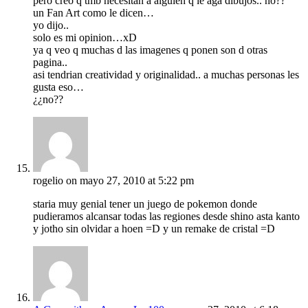
pero creo q tmb necesitan a alguien q le aga dibujos.. no??
un Fan Art como le dicen…
yo dijo..
solo es mi opinion…xD
ya q veo q muchas d las imagenes q ponen son d otras
pagina..
asi tendrian creatividad y originalidad.. a muchas personas les
gusta eso…
¿¿no??
rogelio
on mayo 27, 2010 at 5:22 pm
staria muy genial tener un juego de pokemon donde
pudieramos alcansar todas las regiones desde shino asta kanto
y jotho sin olvidar a hoen =D y un remake de cristal =D