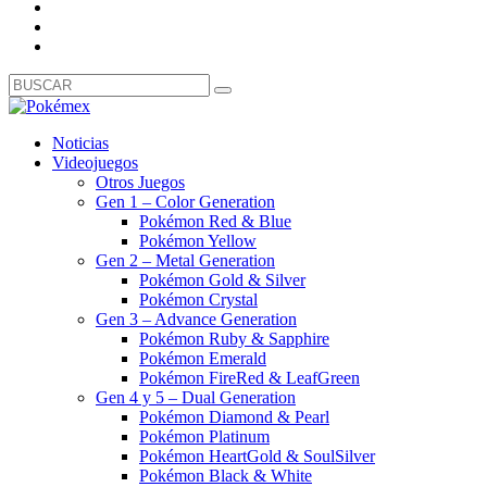
Noticias
Videojuegos
Otros Juegos
Gen 1 – Color Generation
Pokémon Red & Blue
Pokémon Yellow
Gen 2 – Metal Generation
Pokémon Gold & Silver
Pokémon Crystal
Gen 3 – Advance Generation
Pokémon Ruby & Sapphire
Pokémon Emerald
Pokémon FireRed & LeafGreen
Gen 4 y 5 – Dual Generation
Pokémon Diamond & Pearl
Pokémon Platinum
Pokémon HeartGold & SoulSilver
Pokémon Black & White