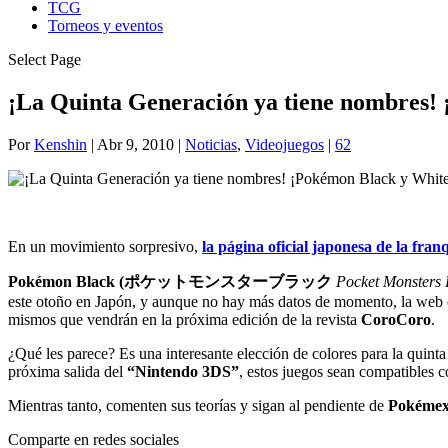
TCG
Torneos y eventos
Select Page
¡La Quinta Generación ya tiene nombres!
Por
Kenshin
|
Abr 9, 2010
|
Noticias
,
Videojuegos
|
62
En un movimiento sorpresivo,
la página oficial japonesa de la fran
Pokémon Black (
ポケットモンスターブラック
Pocket Monsters 
este otoño en Japón, y aunque no hay más datos de momento, la web of
mismos que vendrán en la próxima edición de la revista
CoroCoro
.
¿Qué les parece? Es una interesante elección de colores para la quint
próxima salida del
“Nintendo 3DS”
, estos juegos sean compatibles 
Mientras tanto, comenten sus teorías y sigan al pendiente de
Pokéme
Comparte en redes sociales