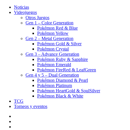
Noticias
Videojuegos
Otros Juegos
Gen 1 – Color Generation
Pokémon Red & Blue
Pokémon Yellow
Gen 2 – Metal Generation
Pokémon Gold & Silver
Pokémon Crystal
Gen 3 – Advance Generation
Pokémon Ruby & Sapphire
Pokémon Emerald
Pokémon FireRed & LeafGreen
Gen 4 y 5 – Dual Generation
Pokémon Diamond & Pearl
Pokémon Platinum
Pokémon HeartGold & SoulSilver
Pokémon Black & White
TCG
Torneos y eventos