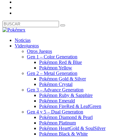
Noticias
Videojuegos
Otros Juegos
Gen 1 – Color Generation
Pokémon Red & Blue
Pokémon Yellow
Gen 2 – Metal Generation
Pokémon Gold & Silver
Pokémon Crystal
Gen 3 – Advance Generation
Pokémon Ruby & Sapphire
Pokémon Emerald
Pokémon FireRed & LeafGreen
Gen 4 y 5 – Dual Generation
Pokémon Diamond & Pearl
Pokémon Platinum
Pokémon HeartGold & SoulSilver
Pokémon Black & White