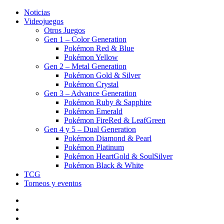
Noticias
Videojuegos
Otros Juegos
Gen 1 – Color Generation
Pokémon Red & Blue
Pokémon Yellow
Gen 2 – Metal Generation
Pokémon Gold & Silver
Pokémon Crystal
Gen 3 – Advance Generation
Pokémon Ruby & Sapphire
Pokémon Emerald
Pokémon FireRed & LeafGreen
Gen 4 y 5 – Dual Generation
Pokémon Diamond & Pearl
Pokémon Platinum
Pokémon HeartGold & SoulSilver
Pokémon Black & White
TCG
Torneos y eventos