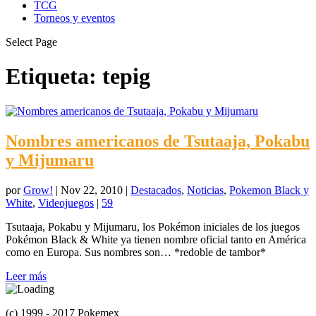
TCG
Torneos y eventos
Select Page
Etiqueta:
tepig
Nombres americanos de Tsutaaja, Pokabu
y Mijumaru
por
Grow!
|
Nov 22, 2010
|
Destacados
,
Noticias
,
Pokemon Black y
White
,
Videojuegos
|
59
Tsutaaja, Pokabu y Mijumaru, los Pokémon iniciales de los juegos
Pokémon Black & White ya tienen nombre oficial tanto en América
como en Europa. Sus nombres son… *redoble de tambor*
Leer más
(c) 1999 - 2017 Pokemex