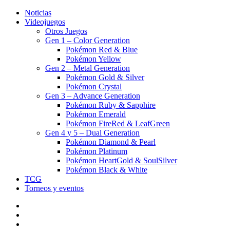
Noticias
Videojuegos
Otros Juegos
Gen 1 – Color Generation
Pokémon Red & Blue
Pokémon Yellow
Gen 2 – Metal Generation
Pokémon Gold & Silver
Pokémon Crystal
Gen 3 – Advance Generation
Pokémon Ruby & Sapphire
Pokémon Emerald
Pokémon FireRed & LeafGreen
Gen 4 y 5 – Dual Generation
Pokémon Diamond & Pearl
Pokémon Platinum
Pokémon HeartGold & SoulSilver
Pokémon Black & White
TCG
Torneos y eventos