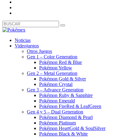
Noticias
Videojuegos
Otros Juegos
Gen 1 – Color Generation
Pokémon Red & Blue
Pokémon Yellow
Gen 2 – Metal Generation
Pokémon Gold & Silver
Pokémon Crystal
Gen 3 – Advance Generation
Pokémon Ruby & Sapphire
Pokémon Emerald
Pokémon FireRed & LeafGreen
Gen 4 y 5 – Dual Generation
Pokémon Diamond & Pearl
Pokémon Platinum
Pokémon HeartGold & SoulSilver
Pokémon Black & White