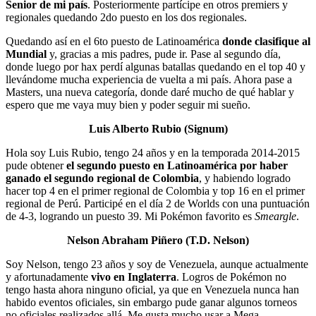
Senior de mi país
. Posteriormente partícipe en otros premiers y
regionales quedando 2do puesto en los dos regionales.
Quedando así en el 6to puesto de Latinoamérica
donde clasifique al
Mundial
y, gracias a mis padres, pude ir. Pase al segundo día,
donde luego por hax perdí algunas batallas quedando en el top 40 y
llevándome mucha experiencia de vuelta a mi país. Ahora pase a
Masters, una nueva categoría, donde daré mucho de qué hablar y
espero que me vaya muy bien y poder seguir mi sueño.
Luis Alberto Rubio (Signum)
Hola soy Luis Rubio, tengo 24 años y en la temporada 2014-2015
pude obtener
el segundo puesto en Latinoamérica por haber
ganado el segundo regional de Colombia
, y habiendo logrado
hacer top 4 en el primer regional de Colombia y top 16 en el primer
regional de Perú. Participé en el día 2 de Worlds con una puntuación
de 4-3, logrando un puesto 39. Mi Pokémon favorito es
Smeargle
.
Nelson Abraham Piñero (T.D. Nelson)
Soy Nelson, tengo 23 años y soy de Venezuela, aunque actualmente
y afortunadamente
vivo en Inglaterra
. Logros de Pokémon no
tengo hasta ahora ninguno oficial, ya que en Venezuela nunca han
habido eventos oficiales, sin embargo pude ganar algunos torneos
no oficiales realizados allá. Me gusta mucho usar a Mega