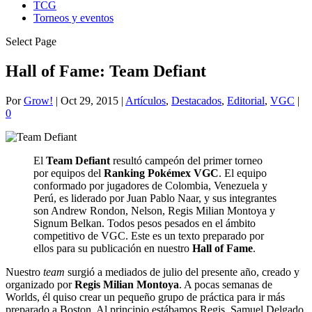
TCG
Torneos y eventos
Select Page
Hall of Fame: Team Defiant
Por
Grow!
|
Oct 29, 2015
|
Artículos
,
Destacados
,
Editorial
,
VGC
|
0
El
Team Defiant
resultó campeón del primer torneo
por equipos del
Ranking Pokémex VGC
. El equipo
conformado por jugadores de Colombia, Venezuela y
Perú, es liderado por Juan Pablo Naar, y sus integrantes
son Andrew Rondon, Nelson, Regis Milian Montoya y
Signum Belkan. Todos pesos pesados en el ámbito
competitivo de VGC. Este es un texto preparado por
ellos para su publicación en nuestro
Hall of Fame
.
Nuestro
team
surgió a mediados de julio del presente año, creado y
organizado por
Regis Milian Montoya
. A pocas semanas de
Worlds, él quiso crear un pequeño grupo de práctica para ir más
preparado a Boston. Al principio estábamos Regis, Samuel Delgado