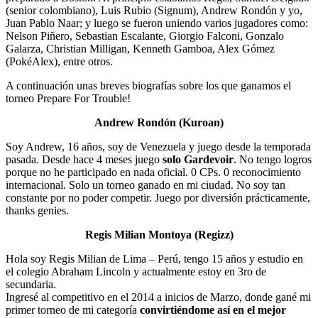
(senior colombiano), Luis Rubio (Signum), Andrew Rondón y yo,
Juan Pablo Naar; y luego se fueron uniendo varios jugadores como:
Nelson Piñero, Sebastian Escalante, Giorgio Falconi, Gonzalo
Galarza, Christian Milligan, Kenneth Gamboa, Alex Gómez
(PokéAlex), entre otros.
A continuación unas breves biografías sobre los que ganamos el
torneo Prepare For Trouble!
Andrew Rondón (Kuroan)
Soy Andrew, 16 años, soy de Venezuela y juego desde la temporada
pasada. Desde hace 4 meses juego
solo Gardevoir
. No tengo logros
porque no he participado en nada oficial. 0 CPs. 0 reconocimiento
internacional. Solo un torneo ganado en mi ciudad. No soy tan
constante por no poder competir. Juego por diversión prácticamente,
thanks genies.
Regis Milian Montoya (Regizz)
Hola soy Regis Milian de Lima – Perú, tengo 15 años y estudio en
el colegio Abraham Lincoln y actualmente estoy en 3ro de
secundaria.
Ingresé al competitivo en el 2014 a inicios de Marzo, donde gané mi
primer torneo de mi categoría
convirtiéndome así en el mejor