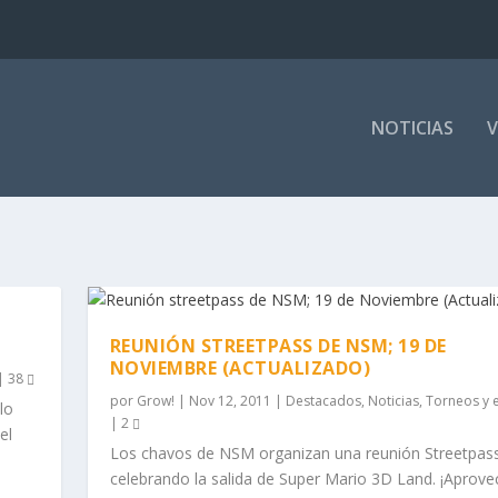
NOTICIAS
V
REUNIÓN STREETPASS DE NSM; 19 DE
NOVIEMBRE (ACTUALIZADO)
|
38
por
Grow!
|
Nov 12, 2011
|
Destacados
,
Noticias
,
Torneos y 
lo
|
2
el
Los chavos de NSM organizan una reunión Streetpas
celebrando la salida de Super Mario 3D Land. ¡Aprove