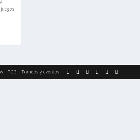
si
 juegos
os
TCG
Torneos y eventos