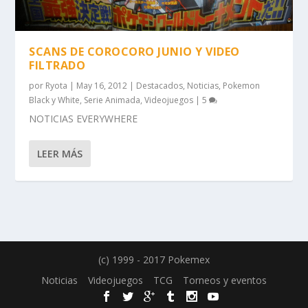
SCANS DE COROCORO JUNIO Y VIDEO
FILTRADO
por
Ryota
|
May 16, 2012
|
Destacados
,
Noticias
,
Pokemon
Black y White
,
Serie Animada
,
Videojuegos
|
5
NOTICIAS EVERYWHERE
LEER MÁS
(c) 1999 - 2017 Pokemex
Noticias
Videojuegos
TCG
Torneos y eventos