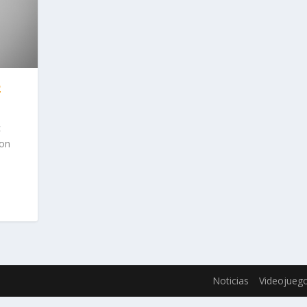
2
c
con
Noticias
Videojueg