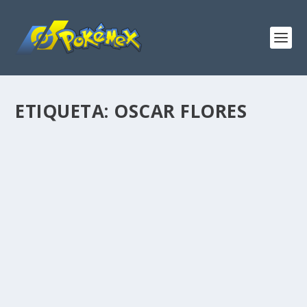
ETIQUETA:
OSCAR FLORES
MOTTOCON: EL RESUMEN
por
Grow!
|
Oct 23, 2009
|
Artículos
,
Noticias
|
7
Grow nos cuenta su aventura en la primera edición de
la Mottocon.
LEER MÁS