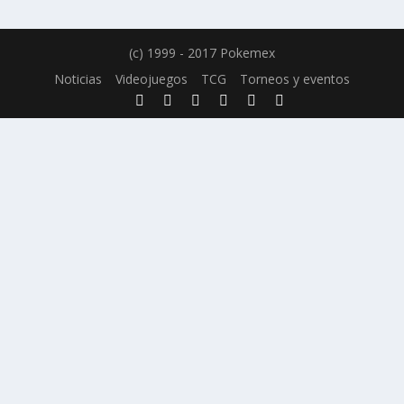
(c) 1999 - 2017 Pokemex
Noticias
Videojuegos
TCG
Torneos y eventos