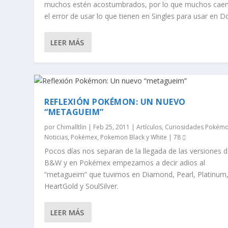
muchos estén acostumbrados, por lo que muchos cae
el error de usar lo que tienen en Singles para usar en D
LEER MÁS
REFLEXIÓN POKÉMON: UN NUEVO
“METAGUEIM”
por
Chimalltlin
|
Feb 25, 2011
|
Artículos
,
Curiosidades Pokém
Noticias
,
Pokémex
,
Pokemon Black y White
|
78
Pocos días nos separan de la llegada de las versiones 
B&W y en Pokémex empezamos a decir adios al
“metagueim” que tuvimos en Diamond, Pearl, Platinum
HeartGold y SoulSilver.
LEER MÁS