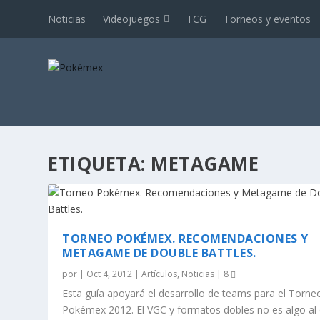
Noticias
Videojuegos
TCG
Torneos y eventos
ETIQUETA:
METAGAME
TORNEO POKÉMEX. RECOMENDACIONES Y
METAGAME DE DOUBLE BATTLES.
por
|
Oct 4, 2012
|
Artículos
,
Noticias
|
8
Esta guía apoyará el desarrollo de teams para el Torne
Pokémex 2012. El VGC y formatos dobles no es algo al