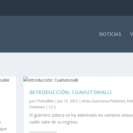
NOTICIAS
V
INTRODUCCIÓN: CUAHUTONALLI
por
Chimalltlin
|
Jun 15, 2012
|
Artes Guerreras Pokémex
,
Not
Pokémex
|
12
El guerrero azteca se ha adentrado en caminos sinuo
o
nadie sabe de su regreso
 que