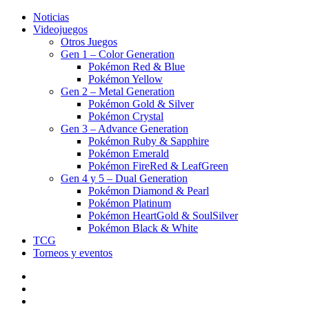
Noticias
Videojuegos
Otros Juegos
Gen 1 – Color Generation
Pokémon Red & Blue
Pokémon Yellow
Gen 2 – Metal Generation
Pokémon Gold & Silver
Pokémon Crystal
Gen 3 – Advance Generation
Pokémon Ruby & Sapphire
Pokémon Emerald
Pokémon FireRed & LeafGreen
Gen 4 y 5 – Dual Generation
Pokémon Diamond & Pearl
Pokémon Platinum
Pokémon HeartGold & SoulSilver
Pokémon Black & White
TCG
Torneos y eventos