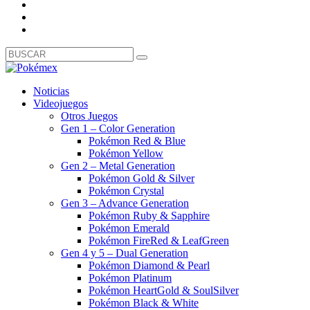
Noticias
Videojuegos
Otros Juegos
Gen 1 – Color Generation
Pokémon Red & Blue
Pokémon Yellow
Gen 2 – Metal Generation
Pokémon Gold & Silver
Pokémon Crystal
Gen 3 – Advance Generation
Pokémon Ruby & Sapphire
Pokémon Emerald
Pokémon FireRed & LeafGreen
Gen 4 y 5 – Dual Generation
Pokémon Diamond & Pearl
Pokémon Platinum
Pokémon HeartGold & SoulSilver
Pokémon Black & White