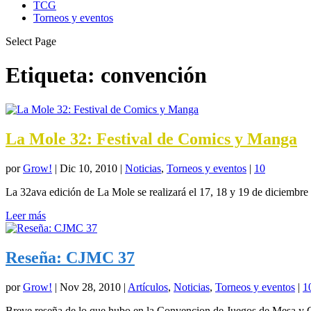
TCG
Torneos y eventos
Select Page
Etiqueta:
convención
La Mole 32: Festival de Comics y Manga
por
Grow!
|
Dic 10, 2010
|
Noticias
,
Torneos y eventos
|
10
La 32ava edición de La Mole se realizará el 17, 18 y 19 de diciembr
Leer más
Reseña: CJMC 37
por
Grow!
|
Nov 28, 2010
|
Artículos
,
Noticias
,
Torneos y eventos
|
1
Breve reseña de lo que hubo en la Convencion de Juegos de Mesa y