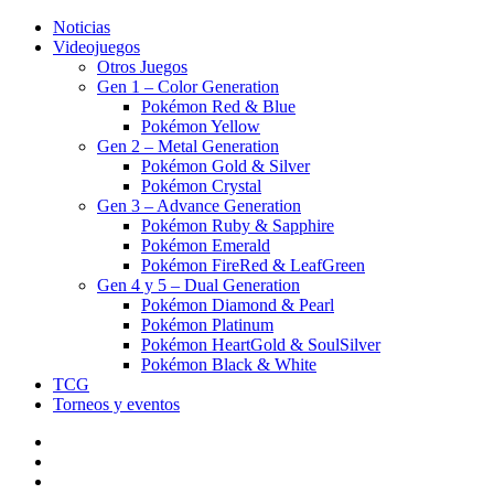
Noticias
Videojuegos
Otros Juegos
Gen 1 – Color Generation
Pokémon Red & Blue
Pokémon Yellow
Gen 2 – Metal Generation
Pokémon Gold & Silver
Pokémon Crystal
Gen 3 – Advance Generation
Pokémon Ruby & Sapphire
Pokémon Emerald
Pokémon FireRed & LeafGreen
Gen 4 y 5 – Dual Generation
Pokémon Diamond & Pearl
Pokémon Platinum
Pokémon HeartGold & SoulSilver
Pokémon Black & White
TCG
Torneos y eventos