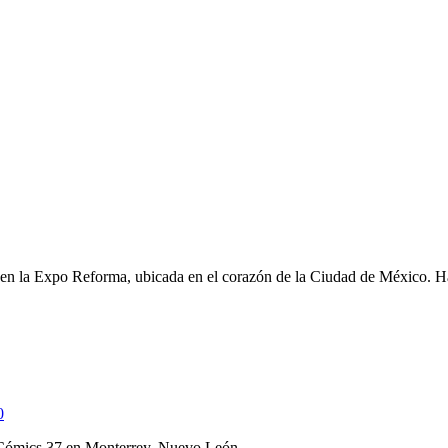
e en la Expo Reforma, ubicada en el corazón de la Ciudad de México. Ha
0
 Cómics 37 en Monterrey, Nuevo León.