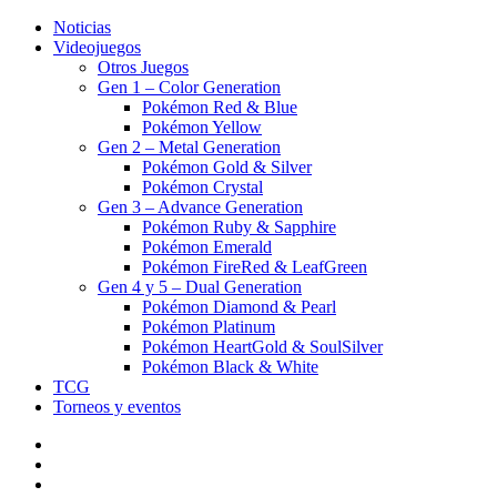
Noticias
Videojuegos
Otros Juegos
Gen 1 – Color Generation
Pokémon Red & Blue
Pokémon Yellow
Gen 2 – Metal Generation
Pokémon Gold & Silver
Pokémon Crystal
Gen 3 – Advance Generation
Pokémon Ruby & Sapphire
Pokémon Emerald
Pokémon FireRed & LeafGreen
Gen 4 y 5 – Dual Generation
Pokémon Diamond & Pearl
Pokémon Platinum
Pokémon HeartGold & SoulSilver
Pokémon Black & White
TCG
Torneos y eventos