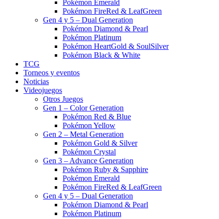
Pokémon Emerald
Pokémon FireRed & LeafGreen
Gen 4 y 5 – Dual Generation
Pokémon Diamond & Pearl
Pokémon Platinum
Pokémon HeartGold & SoulSilver
Pokémon Black & White
TCG
Torneos y eventos
Noticias
Videojuegos
Otros Juegos
Gen 1 – Color Generation
Pokémon Red & Blue
Pokémon Yellow
Gen 2 – Metal Generation
Pokémon Gold & Silver
Pokémon Crystal
Gen 3 – Advance Generation
Pokémon Ruby & Sapphire
Pokémon Emerald
Pokémon FireRed & LeafGreen
Gen 4 y 5 – Dual Generation
Pokémon Diamond & Pearl
Pokémon Platinum