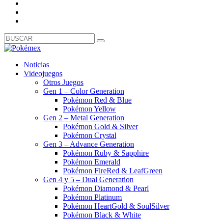
Noticias
Videojuegos
Otros Juegos
Gen 1 – Color Generation
Pokémon Red & Blue
Pokémon Yellow
Gen 2 – Metal Generation
Pokémon Gold & Silver
Pokémon Crystal
Gen 3 – Advance Generation
Pokémon Ruby & Sapphire
Pokémon Emerald
Pokémon FireRed & LeafGreen
Gen 4 y 5 – Dual Generation
Pokémon Diamond & Pearl
Pokémon Platinum
Pokémon HeartGold & SoulSilver
Pokémon Black & White