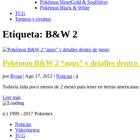
Pokémon HeartGold & SoulSilver
Pokémon Black & White
TCG
Torneos y eventos
Etiqueta:
B&W 2
Pokémon B&W 2 “apps” y detalles dentro 
por
Ryota
|
Ago 17, 2012
|
Noticias
|
4
Todavía falta poco menos de 2 meses para tener en tierras americana
Leer más
(c) 1999 - 2017 Pokemex
Noticias
Videojuegos
TCG