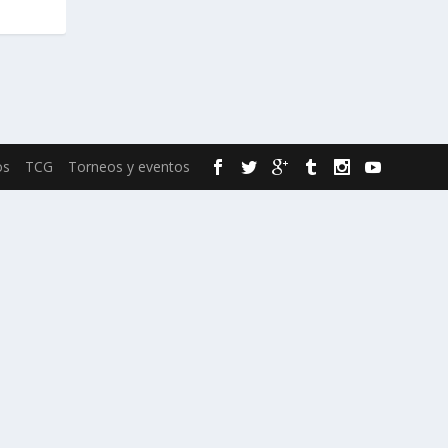
os
TCG
Torneos y eventos