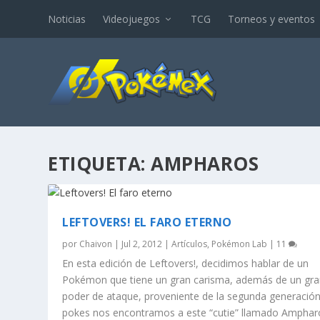
Noticias
Videojuegos
TCG
Torneos y eventos
ETIQUETA:
AMPHAROS
LEFTOVERS! EL FARO ETERNO
por
Chaivon
|
Jul 2, 2012
|
Artículos
,
Pokémon Lab
|
11
En esta edición de Leftovers!, decidimos hablar de un
Pokémon que tiene un gran carisma, además de un gr
poder de ataque, proveniente de la segunda generació
pokes nos encontramos a este “cutie” llamado Amphar