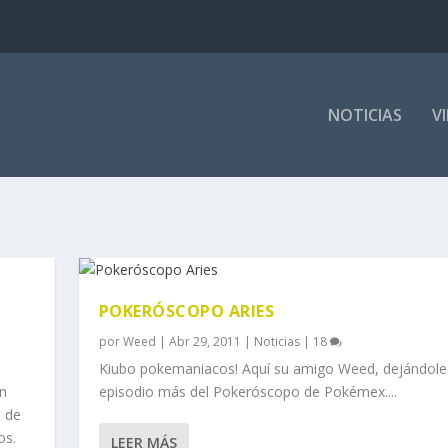
NOTICIAS
V
POKERÓSCOPO ARIES
por
Weed
|
Abr 29, 2011
|
Noticias
|
18
Kiubo pokemaniacos! Aquí su amigo Weed, dejándole
an
episodio más del Pokeróscopo de Pokémex....
n de
os.
LEER MÁS