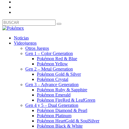
Noticias
Videojuegos
Otros Juegos
Gen 1 – Color Generation
Pokémon Red & Blue
Pokémon Yellow
Gen 2 – Metal Generation
Pokémon Gold & Silver
Pokémon Crystal
Gen 3 – Advance Generation
Pokémon Ruby & Sapphire
Pokémon Emerald
Pokémon FireRed & LeafGreen
Gen 4 y 5 – Dual Generation
Pokémon Diamond & Pearl
Pokémon Platinum
Pokémon HeartGold & SoulSilver
Pokémon Black & White