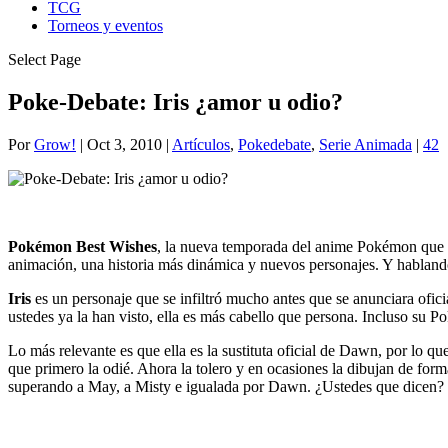
TCG
Torneos y eventos
Select Page
Poke-Debate: Iris ¿amor u odio?
Por
Grow!
|
Oct 3, 2010
|
Artículos
,
Pokedebate
,
Serie Animada
|
42
Pokémon Best Wishes
, la nueva temporada del anime Pokémon que y
animación, una historia más dinámica y nuevos personajes. Y hablando
Iris
es un personaje que se infiltró mucho antes que se anunciara of
ustedes ya la han visto, ella es más cabello que persona. Incluso su 
Lo más relevante es que ella es la sustituta oficial de Dawn, por l
que primero la odié. Ahora la tolero y en ocasiones la dibujan de fo
superando a May, a Misty e igualada por Dawn. ¿Ustedes que dicen