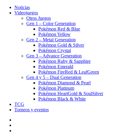
Noticias
Videojuegos
Otros Juegos
Gen 1 – Color Generation
Pokémon Red & Blue
Pokémon Yellow
Gen 2 – Metal Generation
Pokémon Gold & Silver
Pokémon Crystal
Gen 3 – Advance Generation
Pokémon Ruby & Sapphire
Pokémon Emerald
Pokémon FireRed & LeafGreen
Gen 4 y 5 – Dual Generation
Pokémon Diamond & Pearl
Pokémon Platinum
Pokémon HeartGold & SoulSilver
Pokémon Black & White
TCG
Torneos y eventos