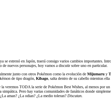
a se estrenó en Japón, traerá consigo varios cambios importantes. Int
 de nuevos personajes, hoy vamos a discutir sobre uno en particular.
icialmente junto con otros Pokémon como la evolución de
Mijumaru
y
T
Pokémon de tipo dragón,
Kibago
, salta dentro de su cabello mientras ella
o que la veremos TODA la serie de Pokémon Best Wishes, al menos por u
rma simpática. Pero hay varias comunidades de fanáticos donde simpleme
? ¿La aman? ¿La odian? ¿La medio toleran?
Discutan.