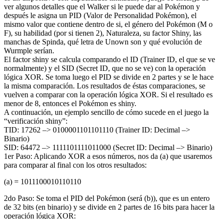
ver algunos detalles que el Walker si le puede dar al Pokémon y
después le asigna un PID (Valor de Personalidad Pokémon), el
mismo valor que contiene dentro de si, el género del Pokémon (M o
F), su habilidad (por si tienen 2), Naturaleza, su factor Shiny, las
manchas de Spinda, qué letra de Unown son y qué evolución de
Wurmple serían.
El factor shiny se calcula comparando el ID (Trainer ID, el que se ve
normalmente) y el SID (Secret ID, que no se ve) con la operación
lógica XOR. Se toma luego el PID se divide en 2 partes y se le hace
la misma comparación. Los resultados de éstas comparaciones, se
vuelven a comparar con la operación lógica XOR. Si el resultado es
menor de 8, entonces el Pokémon es shiny.
A continuación, un ejemplo sencillo de cómo sucede en el juego la
“verificación shiny”:
TID: 17262 –> 0100001101101110 (Trainer ID: Decimal –>
Binario)
SID: 64472 –> 1111101111011000 (Secret ID: Decimal –> Binario)
1er Paso: Aplicando XOR a esos números, nos da (a) que usaremos
para comparar al final con los otros resultados:
(a) = 1011100010110110
2do Paso: Se toma el PID del Pokémon (será (b)), que es un entero
de 32 bits (en binario) y se divide en 2 partes de 16 bits para hacer la
operación lógica XOR: