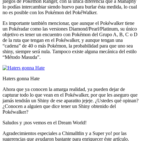
juegos de Pokémon Ranger, con la única diferencia que a Manaphy
lo podías intercambiar siendo huevo para burlar ésta medida, lo cual
no es posible con los Pokémon del PokéWalker.
Es importante también mencionar, que aunque el Pokéwalker tiene
un Pokéradar como las versiones Diamond/Pearl/Platinum, su único
objetivo es tener un encuentro con Pokémon del Grupo A, B, C o D
de la ruta que tengan en el Pokéwalker, y aunque tengan una
“cadena” de 40 o más Pokémon, la probabilidad para que uno sea
shiny, siempre será nula. Tampoco existe alguna mecánica del estilo
“Método Masuda”.
Haters gonna Hate
Ahora que ya conocen la amarga realidad, ya pueden dejar de
capturar todo lo que vean en el Pokéwalker, por que les aseguro que
jamás tendrán un Shiny de ese aparatito jejeje. ¿Ustedes qué opinan?
¿Conocen a alguien que dice tener un Shiny obtenido del
Pokéwalker?
Saludos y ¡nos vemos en el Dream World!
Agradecimientos especiales a Chimalltlin y a Super yo! por las
sugerencias que ayudaron bastante para enriquecer éste artículo.