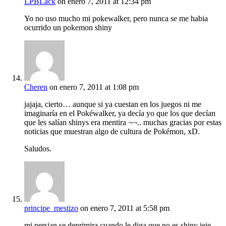
LPBLack
on enero 7, 2011 at 12:34 pm
Yo no uso mucho mi pokewalker, pero nunca se me habia
ocurrido un pokemon shiny
Cheren
on enero 7, 2011 at 1:08 pm
jajaja, cierto… aunque si ya cuestan en los juegos ni me
imaginaría en el Pokéwalker, ya decía yo que los que decían
que les salían shinys era mentira ¬¬.. muchas gracias por estas
noticias que muestran algo de cultura de Pokémon, xD.
Saludos.
principe_mestizo
on enero 7, 2011 at 5:58 pm
mi persian se deprimira cuando le diga que no es shiny jeje