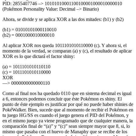
PID: 2855407746 –> 10101010001100100001000010000010
(Pokémon Personality Value: Decimal –> Binario)
Ahora, se divide y se aplica XOR a las dos mitades: (b1) y (b2)
(b1) = 01010101000110010
(b2) = 0001000010000010
Al aplicar XOR nos queda 1011101010110000 (c). Y ahora si, el
momento de la verdad, se comparan (a) y (c), el resultado de aplicar
XOR es lo que dictará el factor shiny:
(a) = 1011101010110110
(c) = 1011101010110000
XOR
—> 0000000000000110
Como al final nos ha quedado 0110 que en sistema decimal es igual
a 6, entonces podemos concluir que éste Pokémon es shiny. El
punto de éste ejemplo es justificar por qué no puede haber shinies de
PokéWalker. Bien, sucede que al momento de recibir el Pokémon en
tu juego HG/SS es cuando el juego genera el PID del Pokémon, y
en el mismo juego ya viene programado que de cualquier manera, la
comparación final de “(a)” y “(c)” sean siempre mayor que 8, si, lo
mismo que pasaba con el huevo de Manaphy que se recibe de los