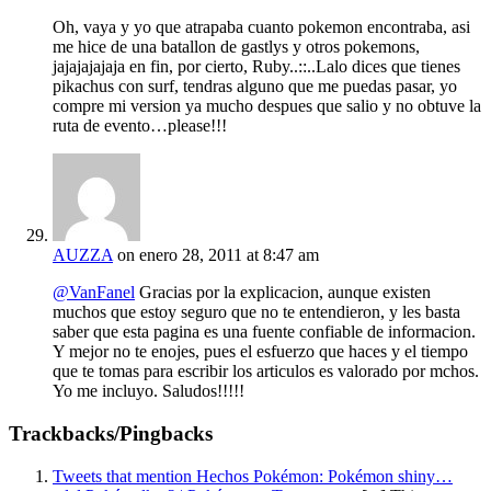
Oh, vaya y yo que atrapaba cuanto pokemon encontraba, asi
me hice de una batallon de gastlys y otros pokemons,
jajajajajaja en fin, por cierto, Ruby..::..Lalo dices que tienes
pikachus con surf, tendras alguno que me puedas pasar, yo
compre mi version ya mucho despues que salio y no obtuve la
ruta de evento…please!!!
AUZZA
on enero 28, 2011 at 8:47 am
@VanFanel
Gracias por la explicacion, aunque existen
muchos que estoy seguro que no te entendieron, y les basta
saber que esta pagina es una fuente confiable de informacion.
Y mejor no te enojes, pues el esfuerzo que haces y el tiempo
que te tomas para escribir los articulos es valorado por mchos.
Yo me incluyo. Saludos!!!!!
Trackbacks/Pingbacks
Tweets that mention Hechos Pokémon: Pokémon shiny…