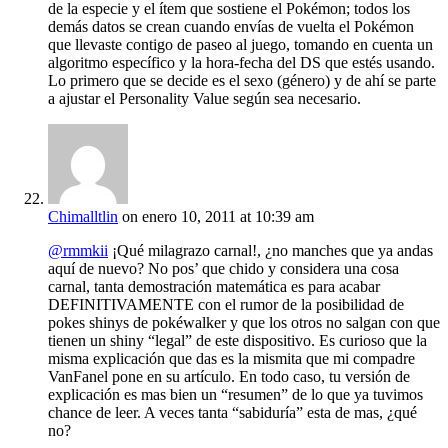
de la especie y el ítem que sostiene el Pokémon; todos los
demás datos se crean cuando envías de vuelta el Pokémon
que llevaste contigo de paseo al juego, tomando en cuenta un
algoritmo específico y la hora-fecha del DS que estés usando.
Lo primero que se decide es el sexo (género) y de ahí se parte
a ajustar el Personality Value según sea necesario.
Chimalltlin
on enero 10, 2011 at 10:39 am
@rmmkii
¡Qué milagrazo carnal!, ¿no manches que ya andas
aquí de nuevo? No pos’ que chido y considera una cosa
carnal, tanta demostración matemática es para acabar
DEFINITIVAMENTE con el rumor de la posibilidad de
pokes shinys de pokéwalker y que los otros no salgan con que
tienen un shiny “legal” de este dispositivo. Es curioso que la
misma explicación que das es la mismita que mi compadre
VanFanel pone en su artículo. En todo caso, tu versión de
explicación es mas bien un “resumen” de lo que ya tuvimos
chance de leer. A veces tanta “sabiduría” esta de mas, ¿qué
no?