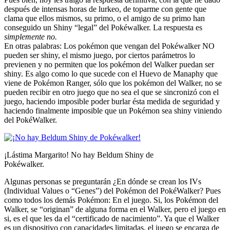
después de intensas horas de lurkeo, de toparme con gente que
clama que ellos mismos, su primo, o el amigo de su primo han
conseguido un Shiny “legal” del Pokéwalker. La respuesta es
simplemente no.
En otras palabras: Los pokémon que vengan del Pokéwalker NO
pueden ser shiny, el mismo juego, por ciertos parámetros lo
previenen y no permiten que los pokémon del Walker puedan ser
shiny. Es algo como lo que sucede con el Huevo de Manaphy que
viene de Pokémon Ranger, sólo que los pokémon del Walker, no se
pueden recibir en otro juego que no sea el que se sincronizó con el
juego, haciendo imposible poder burlar ésta medida de seguridad y
haciendo finalmente imposible que un Pokémon sea shiny viniendo
del PokéWalker.
¡Lástima Margarito! No hay Beldum Shiny de
Pokéwalker.
Algunas personas se preguntarán ¿En dónde se crean los IVs
(Individual Values o “Genes”) del Pokémon del PokéWalker? Pues
como todos los demás Pokémon: En el juego. Si, los Pokémon del
Walker, se “originan” de alguna forma en el Walker, pero el juego en
si, es el que les da el “certificado de nacimiento”. Ya que el Walker
es un dispositivo con capacidades limitadas, el juego se encarga de