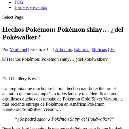
TCG
Torneos y eventos
Select Page
Hechos Pokémon: Pokémon shiny… ¿del
Pokéwalker?
Por
VanFanel
|
Ene 6, 2011
|
Artículos
,
Editorial
,
Noticias
|
36
Evil Octillery is evil
La pregunta que muchos se habrán hecho cuando recibieron el
aparatito que nos acompaña a todos lados y nos identifica como
orgullosos dueños del remake de Pokémon Gold/Silver Version, la
más reciente entrega de Pokémon en América: Pokémon
HeartGold/SoulSilver Version…
“¿Se podrá sacar x Pokémon Shiny del Pokéwalker?”
Pues bien, hoy les traigo la respuesta definitiva, con la que he dado