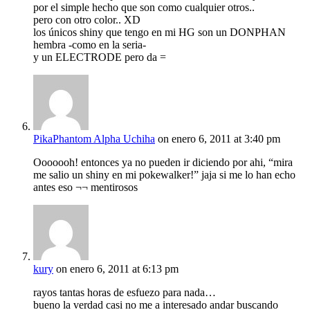
por el simple hecho que son como cualquier otros..
pero con otro color.. XD
los únicos shiny que tengo en mi HG son un DONPHAN
hembra -como en la seria-
y un ELECTRODE pero da =
PikaPhantom Alpha Uchiha
on enero 6, 2011 at 3:40 pm
Ooooooh! entonces ya no pueden ir diciendo por ahi, “mira
me salio un shiny en mi pokewalker!” jaja si me lo han echo
antes eso ¬¬ mentirosos
kury
on enero 6, 2011 at 6:13 pm
rayos tantas horas de esfuezo para nada…
bueno la verdad casi no me a interesado andar buscando