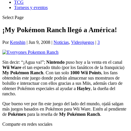
TCG
Torneos y eventos
Select Page
¡My Pokémon Ranch llegó a América!
Por
Kenshin
|
Jun 9, 2008
|
Noticias
,
Videojuegos
|
3
Sin decir: “¡Agua va!”;
Nintendo
puso hoy a la venta en el canal
Wii Ware
el tan esperado titulo (por los fanáticos de la franquicia)
My Pokémon Ranch
. Con tan solo
1000 Wii Points
, los fans
obtendrán este juego donde podrán almacenar sus monstruos de
bolsillo e interactuar con ellos gracias a sus Miis, además claro de
obtener Pokémon especiales al ayudar a
Hayley
, la dueña del
rancho.
Que bueno ver por fin este juego del lado del mundo, ojalá salgan
más juegos basados en Pokémon para Wii Ware. Estén al pendiente
de
Pokémex
para la reseña de
My Pokémon Ranch
.
Comparte en redes sociales